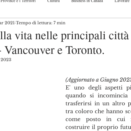
Province e i Territori
Cultura
Business in Canada
Lavorare 
ar 2021
Tempo di lettura: 7 min
nadese
Guide passo per passo
Off Topic. Let me speak up!
Co
lla vita nelle principali città
- Vancouver e Toronto.
o 2023
telle su 5.
(Aggiornato a Giugno 202
E' uno degli aspetti pi
quando si incomincia 
trasferirsi in un altro p
tra coloro che hanno sce
come posto in cui i
costruire il proprio fut