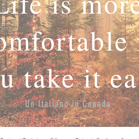
Life is mor
omfortable 
u take it e
Un Italiano in Canada