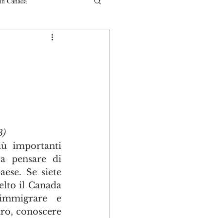
in Canada
municati
3)
ù importanti 
a pensare di 
aese. Se siete 
lto il Canada 
mmigrare e 
uro, conoscere 