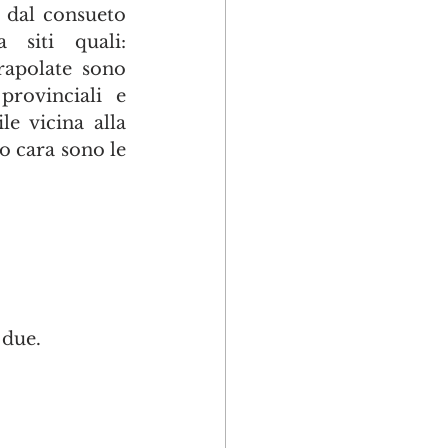
 dal consueto 
". Altre si riferiscono a siti quali:  
apolate sono 
rovinciali e 
e vicina alla 
o cara sono le 
due. 