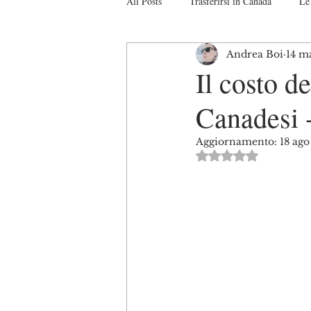
All Posts
Trasferirsi in Canada
Le 
Andrea Boi
14 m
Studiare in Canada
Il sistema Ca
Il costo de
Canadesi 
Turismo in Canada
Interviste
Aggiornamento:
18 ag
Valutazione NaN s