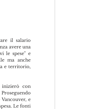
re il salario 
nza avere una 
 le spese" e 
ile ma anche 
e territorio, 
inizierò con 
o. Proseguendo 
 Vancouver, e 
pesa. Le fonti 