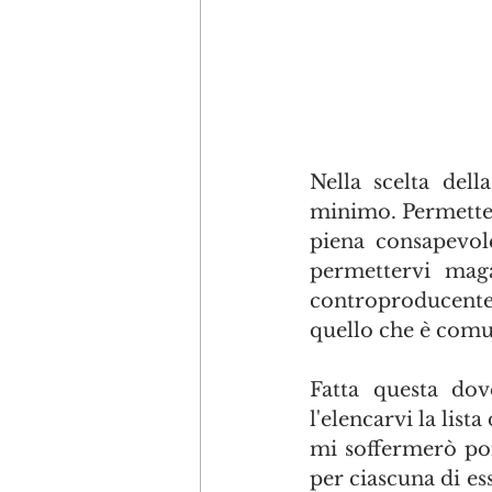
Nella scelta dell
minimo. Permettete
piena consapevol
permettervi maga
controproducente. 
quello che è com
Fatta questa dov
l'elencarvi la list
mi soffermerò poi 
per ciascuna di ess