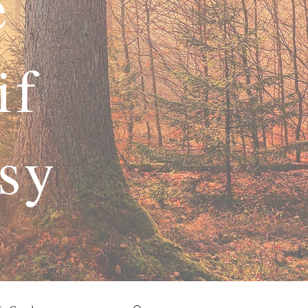
e
if
asy