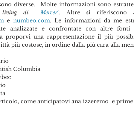
sono diverse.  Molte informazioni sono estratte
 living di  
Mercer
om
 e 
numbeo.com
.
 Le informazioni da me estr
nte analizzate e confrontate con altre fonti p
 da proporvi una rappresentazione il più possibil
città più costose, in ordine dalla più cara alla men
rio
itish Columbia
ebec
io
ta
rticolo, come anticipatovi analizzeremo le prime 