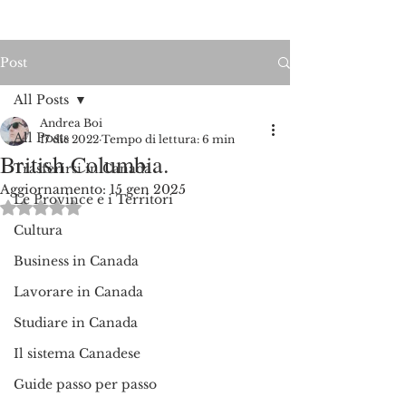
Post
All Posts
Andrea Boi
All Posts
17 dic 2022
Tempo di lettura: 6 min
British Columbia.
Trasferirsi in Canada
Aggiornamento:
15 gen 2025
Le Province e i Territori
Valutazione NaN stelle su 5.
Cultura
Business in Canada
Lavorare in Canada
Studiare in Canada
Il sistema Canadese
Guide passo per passo