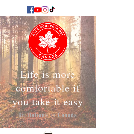
Life is more
comfortable if
you take it easy
Un Italiano in Canada