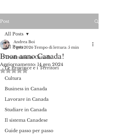
Post
All Posts
Andrea Boi
All Posts
1 gen 2024
Tempo di lettura: 5 min
Buon anno Canada!
Trasferirsi in Canada
Aggiornamento:
14 gen 2024
Le Province e i Territori
Valutazione NaN stelle su 5.
Cultura
Business in Canada
Lavorare in Canada
Studiare in Canada
Il sistema Canadese
Guide passo per passo