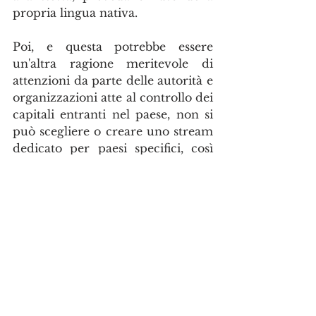
propria lingua nativa.
Poi, e questa potrebbe essere 
un'altra ragione meritevole di 
attenzioni da parte delle autorità e 
organizzazioni atte al controllo dei 
capitali entranti nel paese, non si 
può scegliere o creare uno stream 
dedicato per paesi specifici, così 
come sta accendendo oggi, senza 
un assessment dei rischi annessi a 
questa scelta. Questa volta il 
pericolo non è solo quello di 
mancare l'obbiettivo principale del 
modello multietnico ma anche 
quello di creare dei flussi 
finanziari di origine incerta, che 
potrebbero così alterare alcuni 