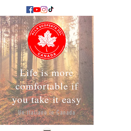
Life is more
comfortable if
you take it easy
Un Italiano in Canada