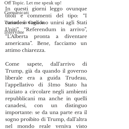
Off Topic. Let me speak up!
In questi giorni leggo ovunque 
Comunicati
titoli e commenti del tipo: “I 
canadesi vogliono unirsi agli Stati 
Turismo in Canada
Uniti”, “Referendum in arrivo”, 
Interviste
“L’Alberta pronta a diventare 
americana”. Bene, facciamo un 
attimo chiarezza.
Come sapete, dall’arrivo di 
Trump, già da quando il governo 
liberale era a guida Trudeau, 
l’appellativo di 51mo Stato ha 
iniziato a circolare negli ambienti 
repubblicani ma anche in quelli 
canadesi, con un distinguo 
importante: se da una parte era il 
sogno proibito di Trump, dall’altra 
nel mondo reale veniva visto 