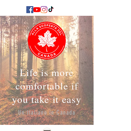
Life is more
comfortable if
you take it easy
Un Italiano in Canada