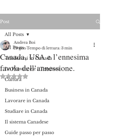
Post
All Posts
Andrea Boi
All Posts
19 gen
Tempo di lettura: 3 min
Canada, USA e l’ennesima
Trasferirsi in Canada
favola dell’annessione.
Le Province e i Territori
Valutazione NaN stelle su 5.
Cultura
Business in Canada
Lavorare in Canada
Studiare in Canada
Il sistema Canadese
Guide passo per passo