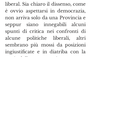
liberal. Sia chiaro il dissenso, come 
è ovvio aspettarsi in democrazia, 
non arriva solo da una Provincia e 
seppur siano innegabili alcuni 
spunti di critica nei confronti di 
alcune politiche liberali, altri 
sembrano più mossi da posizioni 
ingiustificate e in diatriba con la 
storia della nostra nazione. 
Vorrei finire col tranquillizzare i 
lettori: il Canada è e resterà una 
nazione sovrana e indipendente. 
Io per primo andrei alle armi per 
proteggere la mia nazione. Come 
sempre, impariamo a distinguere 
il rumore e i sogni di qualcuno 
dalla realtà.
Cultura