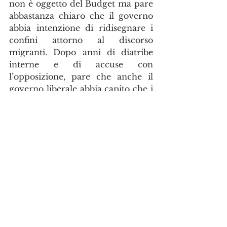
non è oggetto del Budget ma pare 
abbastanza chiaro che il governo 
abbia intenzione di ridisegnare i 
confini attorno al discorso 
migranti. Dopo anni di diatribe 
interne e di accuse con 
l’opposizione, pare che anche il 
governo liberale abbia capito che i 
numeri debbano essere previsti al 
ribasso e che l’arrivo in Canada 
debba essere permesso solo a certe 
condizioni di punteggio. Tanti 
residenti temporanei si preparano 
così a “rifare” la valigia dietro la 
“minaccia” di un accesso al 
programma Express Entry molto 
più restrittiva di quella a cui 
abbiamo assistito negli ultimi anni. 
E voi che cosa ne pensate. 