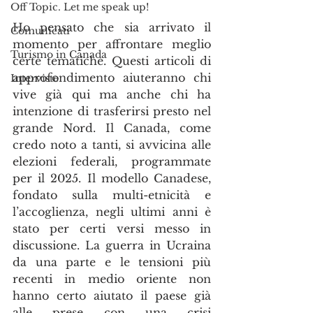
Off Topic. Let me speak up!
Ho pensato che sia arrivato il 
Comunicati
momento per affrontare meglio 
Turismo in Canada
certe tematiche. Questi articoli di 
approfondimento aiuteranno chi 
Interviste
vive già qui ma anche chi ha 
intenzione di trasferirsi presto nel 
grande Nord. Il Canada, come 
credo noto a tanti, si avvicina alle 
elezioni federali, programmate 
per il 2025.
Il modello Canadese, 
fondato sulla multi-etnicità e 
l’accoglienza, negli ultimi anni è 
stato per certi versi messo in 
discussione. La guerra in Ucraina 
da una parte e le tensioni più 
recenti in medio oriente non 
hanno certo aiutato il paese già 
alle prese con una crisi 