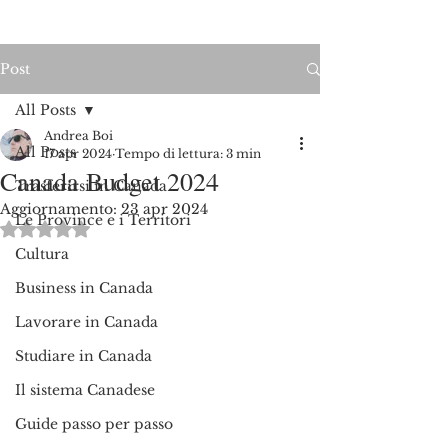
Post
All Posts
Andrea Boi
All Posts
17 apr 2024
Tempo di lettura: 3 min
Canada Budget 2024
Trasferirsi in Canada
Aggiornamento:
23 apr 2024
Le Province e i Territori
Valutazione NaN stelle su 5.
Cultura
Business in Canada
Lavorare in Canada
Studiare in Canada
Il sistema Canadese
Guide passo per passo