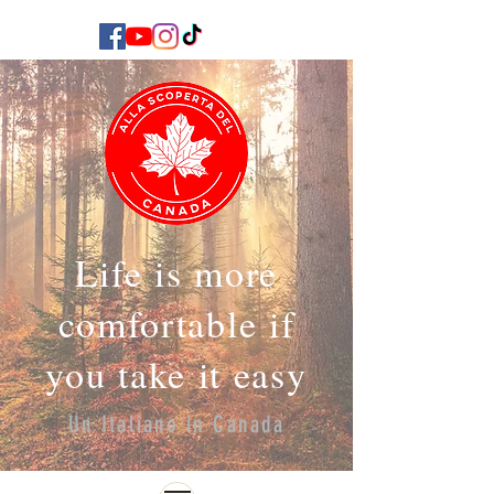
Life is more
comfortable if
you take it easy
Un Italiano in Canada