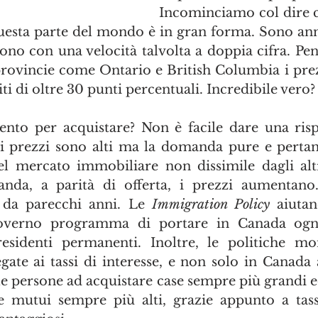
Incominciamo col dire c
esta parte del mondo è in gran forma. Sono anni 
no con una velocità talvolta a doppia cifra. Pens
 provincie come Ontario e British Columbia i prez
ti di oltre 30 punti percentuali. Incredibile vero?
to per acquistare? Non è facile dare una rispo
prezzi sono alti ma la domanda pure e pertanto
 mercato immobiliare non dissimile dagli altri
da, a parità di offerta, i prezzi aumentano.
 da parecchi anni. Le 
Immigration Policy 
aiutan
governo programma di portare in Canada ogni
sidenti permanenti. Inoltre, le politiche mone
egate ai tassi di interesse, e non solo in Canada a
e persone ad acquistare case sempre più grandi ed
mutui sempre più alti, grazie appunto a tassi 