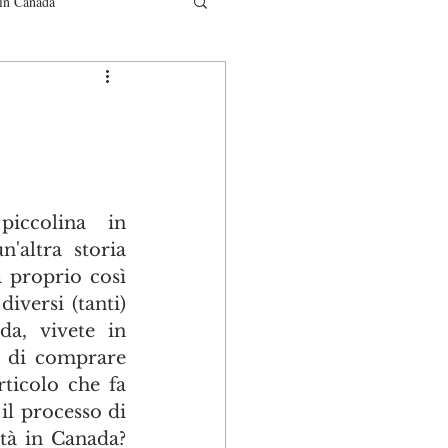
in Canada
municati
iccolina in 
'altra storia 
 proprio così 
versi (tanti) 
a, vivete in 
o di comprare 
rticolo che fa 
l processo di 
tà in Canada? 