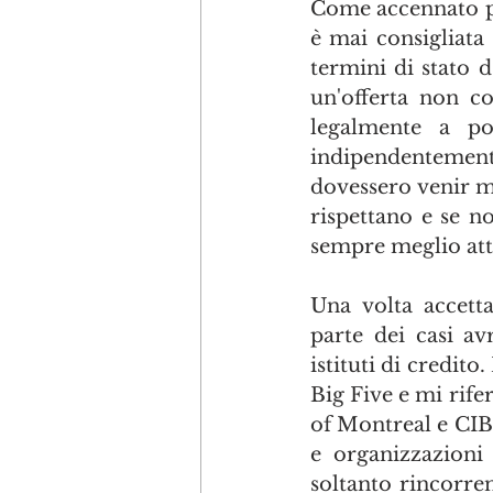
Come accennato po
è mai consigliata 
termini di stato d
un'offerta non co
legalmente a port
indipendentemente
dovessero venir me
rispettano e se no
sempre meglio atte
Una volta accetta
parte dei casi av
istituti di credit
Big Five e mi rif
of Montreal e CIBC
e organizzazioni 
soltanto rincorren