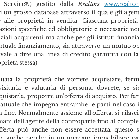
g Service®) gestito dalla 
Realtors
www.realtor
 un grosso database attraverso il quale gli agent
alle proprietà in vendita. Ciascuna proprietà 
zioni specifiche ed obbligatorie e necessarie non
iali acquirenti ma anche per gli istituti finanziar
(vale a dire una linea di credito garantita con la
oprietà stessa).
uata la proprietà che vorrete acquistare, ferm
visitarla e valutarla di persona, dovrete, se si
uistarla, proporre un'offerta di acquisto. Per farlo
ttuale che impegna entrambe le parti nel caso in 
 fine. Normalmente assieme all'offerta, si rilasci
mani dell'agente della controparte fino al comple
fferta può anche non essere accettata, questo 
o, anche perché in un mercato immobiliare par