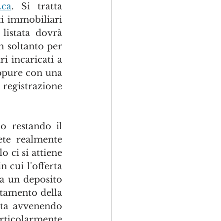
.ca
. Si tratta 
i immobiliari 
listata dovrà 
 soltanto per 
i incaricati a 
concedere un eventuale finanziamento, sia attraverso un mutuo oppure con una 
 registrazione 
o restando il 
ete realmente 
 ci si attiene 
cui l'offerta 
a un deposito 
tamento della 
sta avvenendo 
ticolarmente 