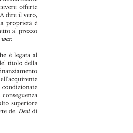
vere offerte 
 dire il vero, 
sa proprietà è 
etto al prezzo 
 war.
e è legata al 
l titolo della 
 finanziamento 
ll'acquirente 
n condizionate 
a conseguenza 
to superiore 
rte del 
Deal
 di 