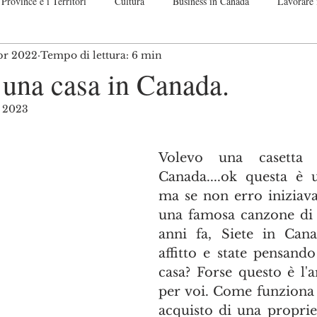
Province e i Territori
Cultura
Business in Canada
Lavorare 
pr 2022
Tempo di lettura: 6 min
nadese
Guide passo per passo
Off Topic. Let me speak up!
Co
una casa in Canada.
o 2023
telle su 5.
Volevo una casetta p
Canada....ok questa è un
ma se non erro iniziava
una famosa canzone di di
anni fa, Siete in Canad
affitto e state pensand
casa? Forse questo è l'a
per voi. Come funziona i
acquisto di una proprie