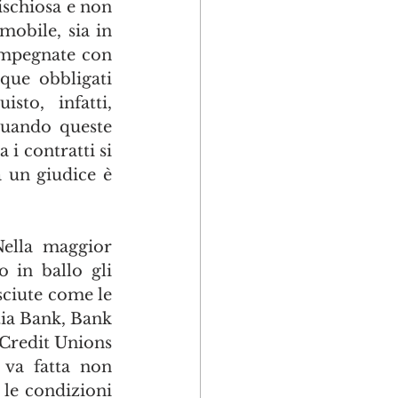
chiosa e non  
obile, sia in 
impegnate con 
ue obbligati 
to, infatti, 
uando queste 
i contratti si 
 un giudice è 
Nella maggior 
 in ballo gli 
sciute come le 
ia Bank, Bank 
 Credit Unions 
 va fatta non 
le condizioni 