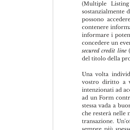
(Multiple Listin
sostanzialmente di
possono accedere 
contenere informa
informare i potenz
secured credit line
 
del titolo della pr
Una volta individ
vostro diritto a 
intenzionati ad acq
ad un Form contra
stessa vada a buon
che resterà nelle 
transazione. Un'o
sempre più spess