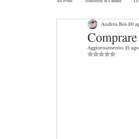
All Posts
Trasferirsi in Canada
Le 
Andrea Boi
30 a
Studiare in Canada
Il sistema Ca
Comprare 
Aggiornamento:
21 ag
Turismo in Canada
Interviste
Valutazione NaN s