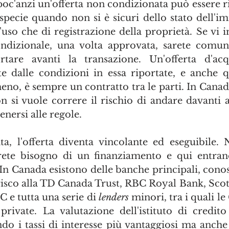
c'anzi un'offerta non condizionata può essere ris
specie quando non si è sicuri dello stato dell'imm
'uso che di registrazione della proprietà. Se vi 
ndizionale, una volta approvata, sarete comunq
are avanti la transazione. Un'offerta d'acquis
 dalle condizioni in essa riportate, e anche q
no, è sempre un contratto tra le parti. In Canada 
n si vuole correre il rischio di andare davanti a
nersi alle regole. 
ta, l'offerta diventa vincolante ed eseguibile. 
rete bisogno di un finanziamento e qui entrano
o. In Canada esistono delle banche principali, cono
erisco alla TD Canada Trust, RBC Royal Bank, Scot
 e tutta una serie di 
lenders
 minori, tra i quali le
private. La valutazione dell'istituto di credito
do i tassi di interesse più vantaggiosi ma anche 