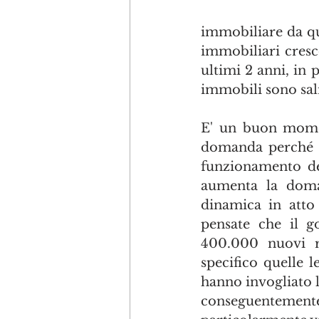
immobiliare da qu
immobiliari cresco
ultimi 2 anni, in
immobili sono sali
E' un buon momen
domanda perché i 
funzionamento del
aumenta la doman
dinamica in atto
pensate che il 
400.000 nuovi re
specifico quelle l
hanno invogliato l
conseguentemente 