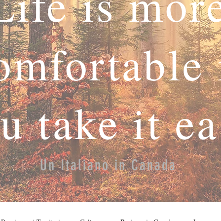
Life is mor
omfortable 
u take it e
Un Italiano in Canada