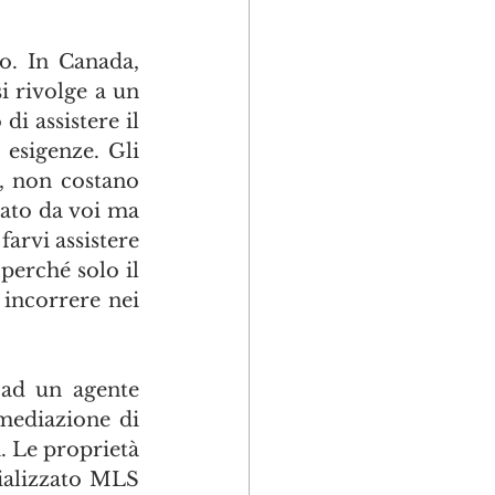
o. In Canada, 
rivolge a un 
 assistere il 
esigenze. Gli 
, non costano 
gato da voi ma 
arvi assistere 
erché solo il 
incorrere nei 
ad un agente 
mediazione di 
 Le proprietà 
ializzato MLS 