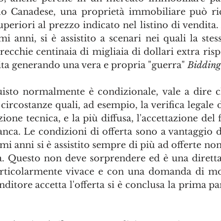
o Canadese, una proprietà immobiliare può rice
periori al prezzo indicato nel listino di vendita. A
i anni, si è assistito a scenari nei quali la stes
recchie centinaia di migliaia di dollari extra risp
dita generando una vera e propria "guerra" 
Bidding
uisto normalmente è condizionale, vale a dire ch
circostanze quali, ad esempio, la verifica legale de
zione tecnica, e la più diffusa, l'accettazione del
nca. Le condizioni di offerta sono a vantaggio de
imi anni si è assistito sempre di più ad offerte no
a. Questo non deve sorprendere ed è una dirett
rticolarmente vivace e con una domanda di mol
venditore accetta l'offerta si è conclusa la prima pa