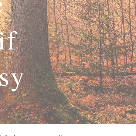
e
if
asy