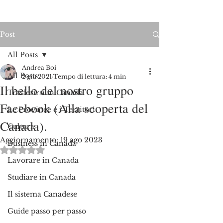
Post
All Posts
Andrea Boi
All Posts
2 giu 2021
Tempo di lettura: 4 min
Il bello del nostro gruppo
Trasferirsi in Canada
Facebook (Alla scoperta del
Le Province e i Territori
Canada).
Cultura
Aggiornamento:
19 ago 2023
Business in Canada
Valutazione NaN stelle su 5.
Lavorare in Canada
Studiare in Canada
Il sistema Canadese
Guide passo per passo