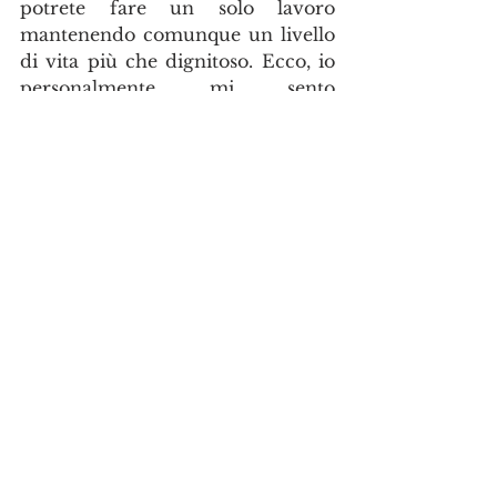
potrete fare un solo lavoro 
mantenendo comunque un livello 
di vita più che dignitoso. Ecco, io 
personalmente mi sento 
particolarmente ostile a questa 
categoria di immigrati aperti a 
questo genere di consigli e accuse. 
Illudere un giovane che basta 
sacrificarsi per realizzarsi in pieno 
non è solo sbagliato ma anche 
dissonante con la realtà delle cose. 
Purtroppo, i tanti gruppi sparsi in 
rete, pullulano di visione eteree 
del sogno americano, e chi cerca 
di evidenziare le difficoltà a cui 
comunque si va incontro, 
partendo da fatti e numeri reali, 
non di ricordi o del solo amore 