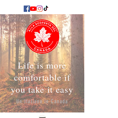
Life is more
comfortable if
you take it easy
Un Italiano in Canada