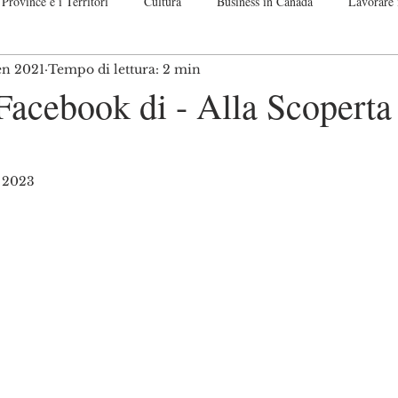
Province e i Territori
Cultura
Business in Canada
Lavorare 
en 2021
Tempo di lettura: 2 min
nadese
Guide passo per passo
Off Topic. Let me speak up!
Co
Facebook di - Alla Scoperta
o 2023
telle su 5.