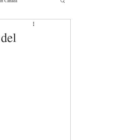
in Canada
municati
 del