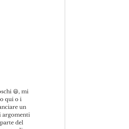
schi 😃, mi 
o qui o i 
anciare un 
i argomenti 
parte del 