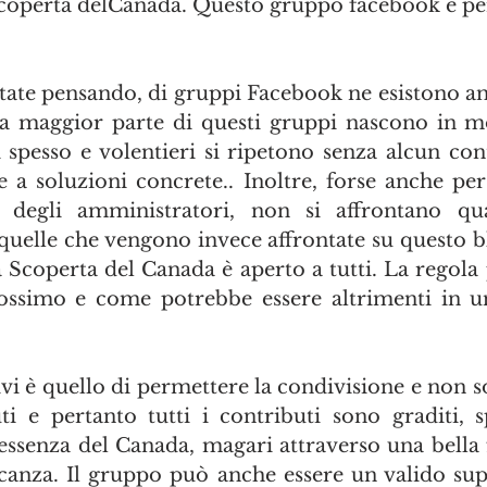
 Scoperta delCanada. Questo gruppo facebook è pe
tate pensando, di gruppi Facebook ne esistono anc
a maggior parte di questi gruppi nascono in mo
 spesso e volentieri si ripetono senza alcun cont
e a soluzioni concrete.. Inoltre, forse anche pe
degli amministratori, non si affrontano qua
uelle che vengono invece affrontate su questo bl
 Scoperta del Canada è aperto a tutti. La regola p
rossimo e come potrebbe essere altrimenti in u
vi è quello di permettere la condivisione e non so
i e pertanto tutti i contributi sono graditi, 
ssenza del Canada, magari attraverso una bella fo
canza. Il gruppo può anche essere un valido sup