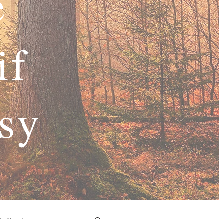
e
if
asy