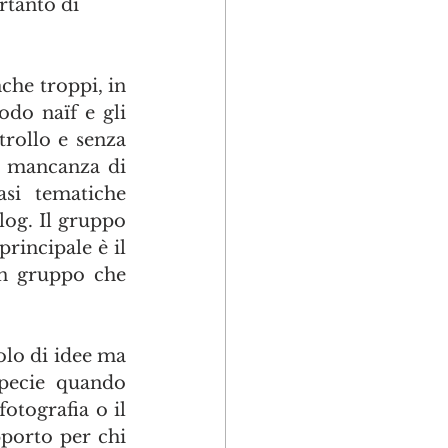
rtanto di 
he troppi, in 
do naïf e gli 
rollo e senza 
r mancanza di 
si tematiche 
og. Il gruppo 
rincipale è il 
n gruppo che 
lo di idee ma 
specie quando 
tografia o il 
porto per chi 