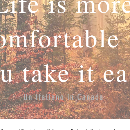
Life is mor
omfortable 
u take it e
Un Italiano in Canada