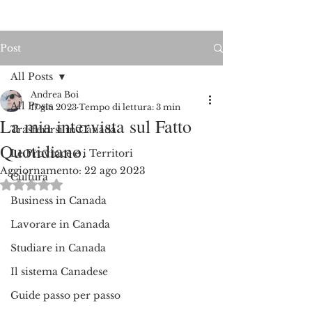
Post
All Posts
Andrea Boi
All Posts
17 giu 2023
Tempo di lettura: 3 min
La mia intervista sul Fatto
Trasferirsi in Canada
Quotidiano.
Le Province e i Territori
Aggiornamento:
22 ago 2023
Cultura
Valutazione NaN stelle su 5.
Business in Canada
Lavorare in Canada
Studiare in Canada
Il sistema Canadese
Guide passo per passo