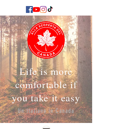
Life is more
comfortable if
you take it easy
Un Italiano in Canada