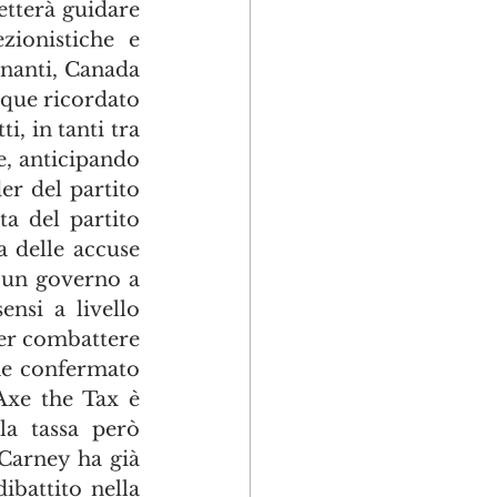
etterà guidare 
ionistiche e 
nanti, Canada 
que ricordato 
, in tanti tra 
, anticipando 
er del partito 
a del partito 
 delle accuse 
a un governo a 
nsi a livello 
er combattere 
he confermato 
Axe the Tax è 
a tassa però 
Carney ha già 
battito nella 