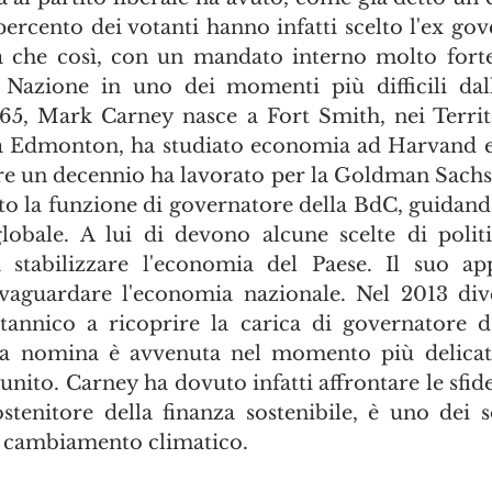
 percento dei votanti hanno infatti scelto l'ex gov
che così, con un mandato interno molto forte, 
Nazione in uno dei momenti più difficili dalla
65, Mark Carney nasce a Fort Smith, nei Territ
a Edmonton, ha studiato economia ad Harvand e a
re un decennio ha lavorato per la Goldman Sachs. 
ato la funzione di governatore della BdC, guidando
 globale. A lui di devono alcune scelte di polit
 stabilizzare l'economia del Paese. Il suo app
lvaguardare l'economia nazionale. Nel 2013 div
tannico a ricoprire la carica di governatore d
ua nomina è avvenuta nel momento più delicato 
unito. Carney ha dovuto infatti affrontare le sfide
stenitore della finanza sostenibile, è uno dei so
 al cambiamento climatico.