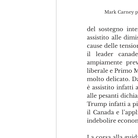
Mark Carney p
del sostegno inte
assistito alle dim
cause delle tensio
il leader canad
ampiamente prev
liberale e Primo 
molto delicato. Da
è assistito infatt
alle pesanti dichi
Trump infatti a pi
il Canada e l’appl
indebolire econo
La corsa alla guid