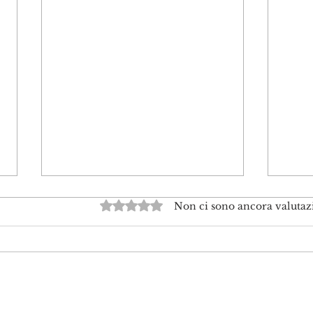
Valutazione 0 stelle su 5.
Non ci sono ancora valutaz
Tariffe contro il Canada.
Alla 