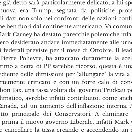
 già detto sarà particolarmente delicato, a lui sp
nuova era Trump, segnata da politiche protez
di dazi non solo nei confronti delle nazioni confi
e ben fuori dal continente americano. Va comun
Mark Carney ha destato parecchie polemiche infatti
ero desiderato andare immediatamente alle urne
i federali previste per il mese di Ottobre. Il lead
Pierre Polievre, ha attaccato duramente la scelt
ltimo a detta di PP sarebbe ricorso, questa è una
pediente delle dimissioni per "allungare" la vita 
rtemente criticato e con un forte calo di conse
rbon Tax, una tassa voluta dal governo Trudeau p
imatico, avrebbe infatti contribuito, come anc
anada, ad un aumento dell'inflazione interna. 
tto principale dei Conservatori. A eliminare l
 prima il nuovo governo Liberale, infatti Mark 
er cancellare la tassa creando e accendendo un di