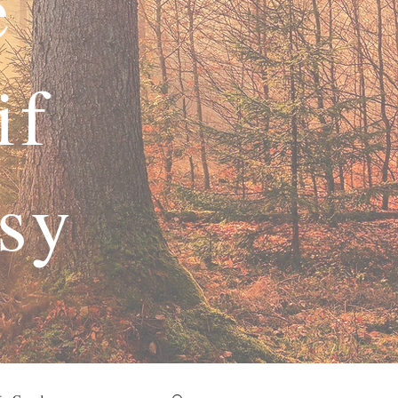
e
if
asy