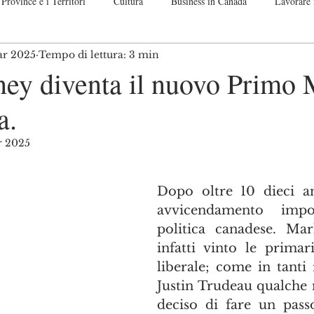
Province e i Territori
Cultura
Business in Canada
Lavorare 
ar 2025
Tempo di lettura: 3 min
nadese
Guide passo per passo
Off Topic. Let me speak up!
Co
ey diventa il nuovo Primo 
a.
r 2025
telle su 5.
Dopo oltre 10 dieci an
avvicendamento impor
politica canadese. Ma
infatti vinto le primari
liberale; come in tanti 
Justin Trudeau qualche 
deciso di fare un passo