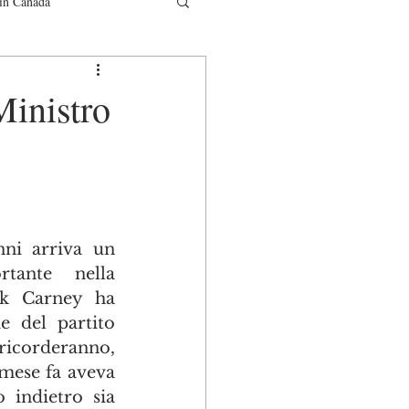
in Canada
municati
Ministro
ni arriva un 
tante nella 
rk Carney ha 
e del partito 
ricorderanno, 
mese fa aveva 
 indietro sia 