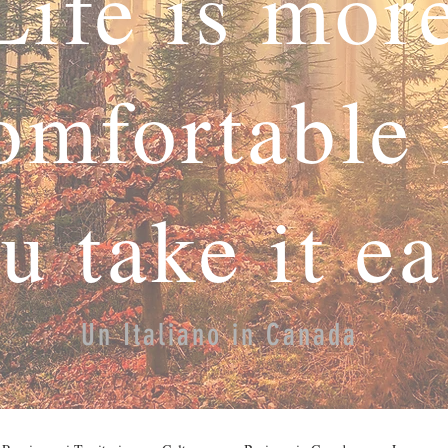
Life is mor
omfortable 
u take it e
Un Italiano in Canada