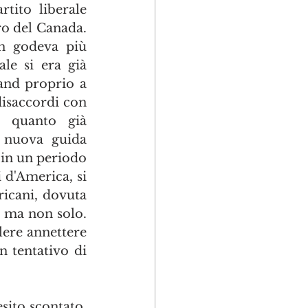
tito liberale 
 del Canada. 
 godeva più 
le si era già 
and proprio a 
isaccordi con 
 quanto già 
nuova guida 
in un periodo 
 d'America, si 
ricani, dovuta 
e ma non solo. 
ere annettere 
 tentativo di 
sito scontato, 