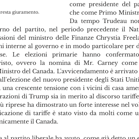
come presidente del par
resta giuramento.
che come Primo Ministro
Da tempo Trudeau non
rno del partito, nel periodo precedente il Nata
issioni del ministro delle Finanze Chrystia Freel
ni interne al governo e in modo particolare per d
ese. Le elezioni primarie hanno confermato
isto, ovvero la nomina di Mr. Carney come 
Ministro del Canada. L'avvicendamento è arrivato 
ll'elezione del nuovo presidente degli Stati Uniti
i a una crescente tensione con i vicini di casa ame
arazioni di Trump sia in merito al discorso tariff
ù riprese ha dimostrato un forte interesse nel vol
icazione di tariffe è stato visto da molti come un
micamente il Canada.
a al partito liberale ha avuto, come già detto un e