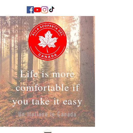
Life is more
comfortable if
you take it easy
Un Italiano in Canada