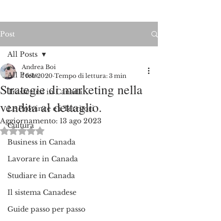
Post
All Posts
Andrea Boi
All Posts
1 feb 2020
Tempo di lettura: 3 min
Strategie di marketing nella
Trasferirsi in Canada
vendita al dettaglio.
Le Province e i Territori
Aggiornamento:
13 ago 2023
Cultura
Valutazione NaN stelle su 5.
Business in Canada
Lavorare in Canada
Studiare in Canada
Il sistema Canadese
Guide passo per passo