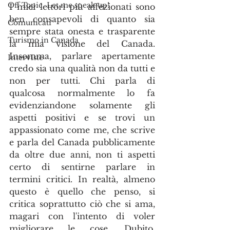
Off Topic. Let me speak up!
I miei lettori più affezionati sono 
ben consapevoli di quanto sia 
Comunicati
sempre stata onesta e trasparente 
Turismo in Canada
la mia visione del Canada. 
Insomma, parlare apertamente 
Interviste
credo sia una qualità non da tutti e 
non per tutti. Chi parla di 
qualcosa normalmente lo fa 
evidenziandone solamente gli 
aspetti positivi e se trovi un 
appassionato come me, che scrive 
e parla del Canada pubblicamente 
da oltre due anni, non ti aspetti 
certo di sentirne parlare in 
termini critici. In realtà, almeno 
questo è quello che penso, si 
critica soprattutto ciò che si ama, 
magari con l'intento di voler 
migliorare le cose. Dubito, 