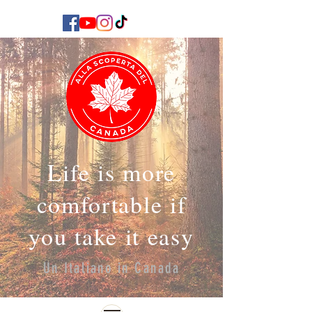
Life is more
comfortable if
you take it easy
Un Italiano in Canada