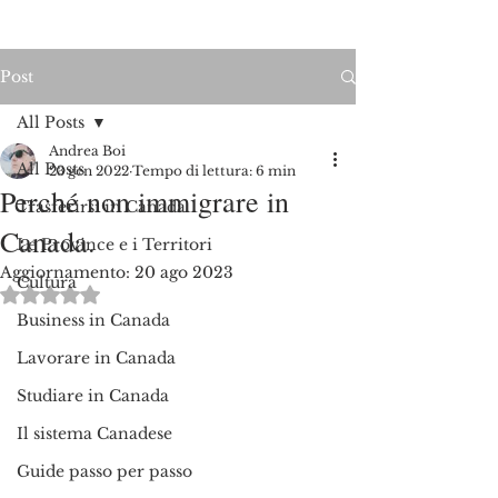
Post
All Posts
Andrea Boi
All Posts
23 gen 2022
Tempo di lettura: 6 min
Perché non immigrare in
Trasferirsi in Canada
Canada.
Le Province e i Territori
Aggiornamento:
20 ago 2023
Cultura
Valutazione NaN stelle su 5.
Business in Canada
Lavorare in Canada
Studiare in Canada
Il sistema Canadese
Guide passo per passo