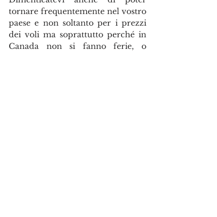
tornare frequentemente nel vostro 
paese e non soltanto per i prezzi 
dei voli ma soprattutto perché in 
Canada non si fanno ferie, o 
almeno, non si fanno le ferie 
canoniche previste nei contratti di 
lavoro Italiani. Se vi andrà bene 
avrete 14 (quattordici!) giorni 
all'anno. Certo, se riuscirete a stare 
con la stessa compagnia per 
almeno 5 anni, minimo, i giorni 
potranno diventare anche 21.