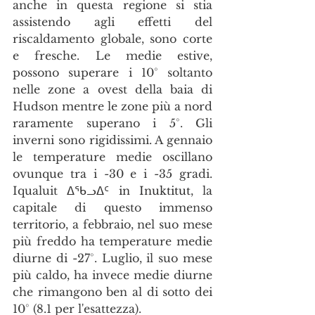
anche in questa regione si stia 
assistendo agli effetti del 
riscaldamento globale, sono corte 
e fresche. Le medie estive, 
possono superare i 10° soltanto 
nelle zone a ovest della baia di 
Hudson mentre le zone più a nord 
raramente superano i 5°. Gli 
inverni sono rigidissimi. A gennaio 
le temperature medie oscillano 
ovunque tra i -30 e i -35 gradi. 
Iqualuit 
ᐃᖃᓗᐃᑦ in Inuktitut
, la 
capitale di questo immenso 
territorio, a febbraio, nel suo mese 
più freddo ha temperature medie 
diurne di -27°. Luglio, il suo mese 
più caldo, ha invece medie diurne 
che rimangono ben al di sotto dei 
10° (8.1 per l'esattezza).