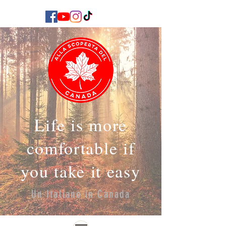
Life is more
comfortable if
you take it easy
Un Italiano in Canada