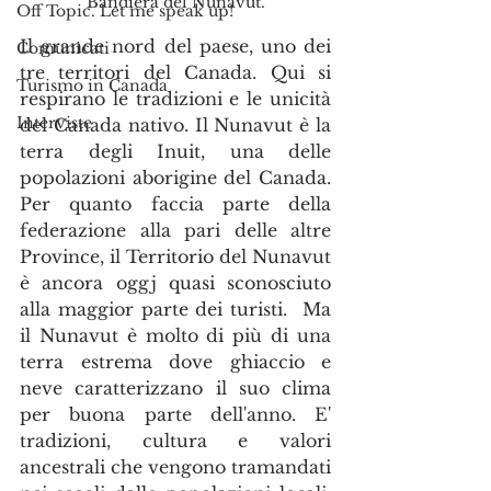
Bandiera del Nunavut.
Off Topic. Let me speak up!
Il grande nord del paese, uno dei 
Comunicati
tre territori del Canada. Qui si 
Turismo in Canada
respirano le tradizioni e le unicità 
Interviste
del Canada nativo. Il Nunavut è la 
terra degli Inuit, una delle 
popolazioni aborigine del Canada. 
Per quanto faccia parte della 
federazione alla pari delle altre 
Province, il Territorio del Nunavut 
è ancora oggj quasi sconosciuto 
alla maggior parte dei turisti.  Ma 
il Nunavut è molto di più di una 
terra estrema dove ghiaccio e 
neve caratterizzano il suo clima 
per buona parte dell'anno. E' 
tradizioni, cultura e valori 
ancestrali che vengono tramandati 