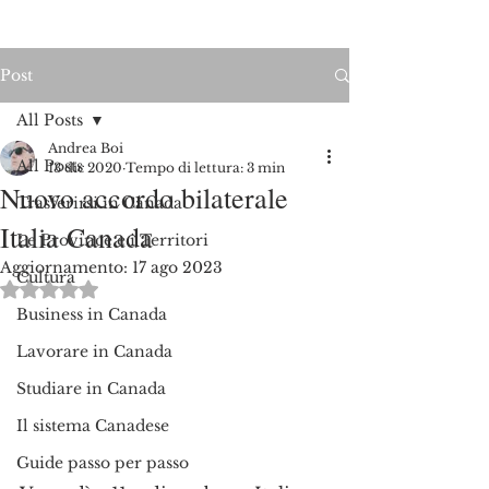
Post
All Posts
Andrea Boi
All Posts
13 dic 2020
Tempo di lettura: 3 min
Nuovo accordo bilaterale
Trasferirsi in Canada
Italia Canada
Le Province e i Territori
Aggiornamento:
17 ago 2023
Cultura
Valutazione NaN stelle su 5.
Business in Canada
Lavorare in Canada
Studiare in Canada
Il sistema Canadese
Guide passo per passo