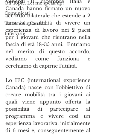
Venerdì 11 dicembre Italia e 
Off Topic. Let me speak up!
Canada hanno firmato un nuovo 
Comunicati
accordo bilaterale che estende a 2 
anni la possibilità di vivere un 
Turismo in Canada
esperienza di lavoro nei 2 paesi 
Interviste
per i giovani che rientrano nella 
fascia di età 18-35 anni.  Entriamo 
nel merito di questo accordo, 
vediamo come funziona e 
cerchiamo di capirne l'utilità.
Lo IEC (international experience 
Canada) nasce con l'obbiettivo di 
creare mobilità tra i giovani ai 
quali viene appunto offerta la 
possibilità di partecipare al 
programma e vivere così un 
esperienza lavorativa, inizialmente 
di 6 mesi e, conseguentemente al 