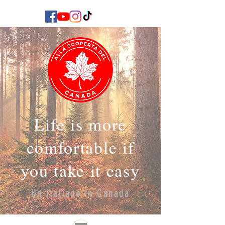
Life is more
comfortable if
you take it easy
Un Italiano in Canada