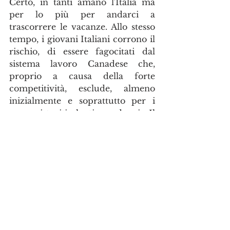
Certo, in tanti amano l'Italia ma 
per lo più per andarci a 
trascorrere le vacanze. Allo stesso 
tempo, i giovani Italiani corrono il 
rischio, di essere fagocitati dal 
sistema lavoro Canadese che, 
proprio a causa della forte 
competitività, esclude, almeno 
inizialmente e soprattutto per i 
meno istruiti, lauti guadagni. Il 
rischio di chi arriva è così quello 
di spendere più di quanto si 
guadagni.
La politica italiana continua ad 
ignorare i giovani e a non 
investire nella loro crescita e 
questo bilaterale potrebbe rivelarsi 
un boomerang. E' indubbio che il 