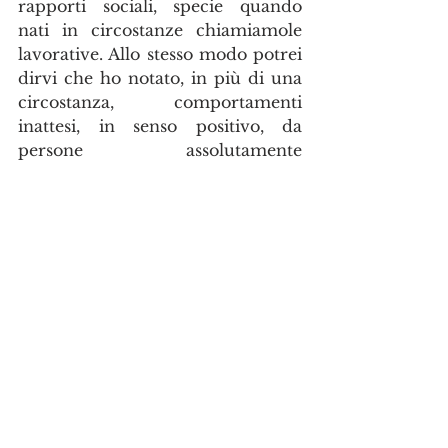
rapporti sociali, specie quando 
nati in circostanze chiamiamole 
lavorative. Allo stesso modo potrei 
dirvi che ho notato, in più di una 
circostanza, comportamenti 
inattesi, in senso positivo, da 
persone assolutamente 
disinteressate. Forse l'errore 
commesso da me e da qualcun 
altro è stato nel pensare che fosse 
più semplice usare la scorciatoia 
del lavoro per arrivare a costruire 
rapporti veri che invece andavano 
ricercati altrove.
Quello che vorrei fosse chiaro è 
che qualunque tipo di rapporto va 
affrontato con quella serenità e 
freddezza che contraddistinguono 