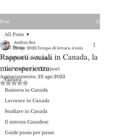
Post
All Posts
Andrea Boi
All Posts
29 apr 2023
Tempo di lettura: 4 min
Rapporti sociali in Canada, la
Trasferirsi in Canada
mia esperienza.
Le Province e i Territori
Aggiornamento:
22 ago 2023
Cultura
Valutazione NaN stelle su 5.
Business in Canada
Lavorare in Canada
Studiare in Canada
Il sistema Canadese
Guide passo per passo