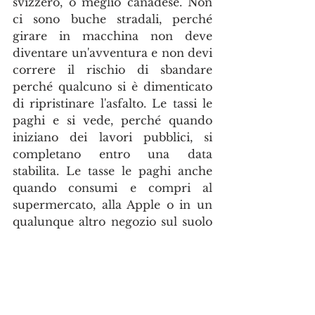
svizzero, o meglio canadese. Non 
ci sono buche stradali, perché 
girare in macchina non deve 
diventare un'avventura e non devi 
correre il rischio di sbandare 
perché qualcuno si è dimenticato 
di ripristinare l'asfalto. Le tassi le 
paghi e si vede, perché quando 
iniziano dei lavori pubblici, si 
completano entro una data 
stabilita. Le tasse le paghi anche 
quando consumi e compri al 
supermercato, alla Apple o in un 
qualunque altro negozio sul suolo 
Canadese. Le imposte sui consumi 
non sono gabelle capestri, ad 
esempio in Ontario paghiamo il 
13% di imposta. Lascio a voi il 
compito di calcolare quanto 