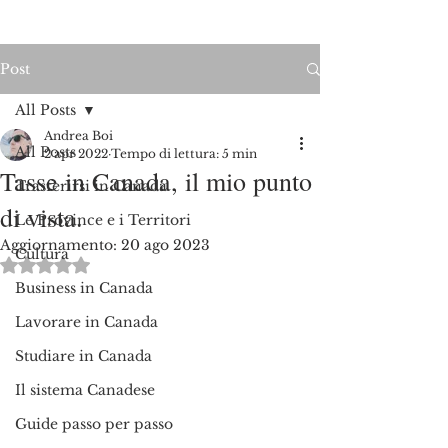
Post
All Posts
Andrea Boi
All Posts
2 apr 2022
Tempo di lettura: 5 min
Tasse in Canada, il mio punto
Trasferirsi in Canada
di vista.
Le Province e i Territori
Aggiornamento:
20 ago 2023
Cultura
Valutazione NaN stelle su 5.
Business in Canada
Lavorare in Canada
Studiare in Canada
Il sistema Canadese
Guide passo per passo