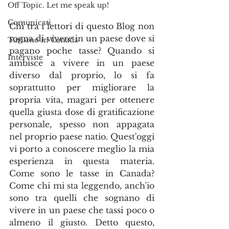
Off Topic. Let me speak up!
Comunicati
Chi tra i lettori di questo Blog non 
sogna di vivere in un paese dove si 
Turismo in Canada
pagano poche tasse? Quando si 
Interviste
ambisce a vivere in un paese 
diverso dal proprio, lo si fa 
soprattutto per migliorare la 
propria vita, magari per ottenere 
quella giusta dose di gratificazione 
personale, spesso non appagata 
nel proprio paese natio. Quest'oggi 
vi porto a conoscere meglio la mia 
esperienza in questa materia. 
Come sono le tasse in Canada? 
Come chi mi sta leggendo, anch'io 
sono tra quelli che sognano di 
vivere in un paese che tassi poco o 
almeno il giusto. Detto questo, 