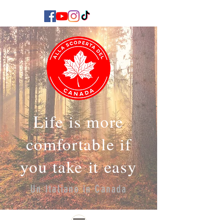
Life is more
comfortable if
you take it easy
Un Italiano in Canada