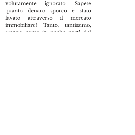
volutamente ignorato. Sapete 
quanto denaro sporco è stato 
lavato attraverso il mercato 
immobiliare? Tanto, tantissimo, 
troppo come in poche parti del 
mondo. Anche questo aspetto ha 
contribuito ad alzare i prezzi ben 
oltre il limite della normalità. Il 
sogno canadese diventa cosi un 
incubo per chi desidera costruirsi 
una vita dignitosa senza dipendere 
da un affitto dove i prezzi sono 
alla mercé di regole di mercato 
drogate da quanto già denunciato 
sopra. 
Chiudo questo post dicendovi che 
se davvero volete venire in 
Canada preoccupatevi semmai di 