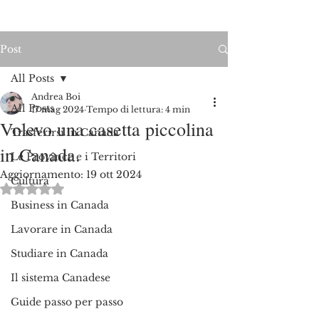
Post
All Posts
Andrea Boi
All Posts
17 mag 2024
Tempo di lettura: 4 min
Volevo una casetta piccolina
Trasferirsi in Canada
in Canada.
Le Province e i Territori
Aggiornamento:
19 ott 2024
Cultura
Valutazione NaN stelle su 5.
Business in Canada
Lavorare in Canada
Studiare in Canada
Il sistema Canadese
Guide passo per passo