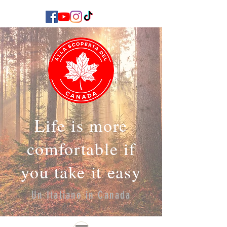
Life is more
comfortable if
you take it easy
Un Italiano in Canada