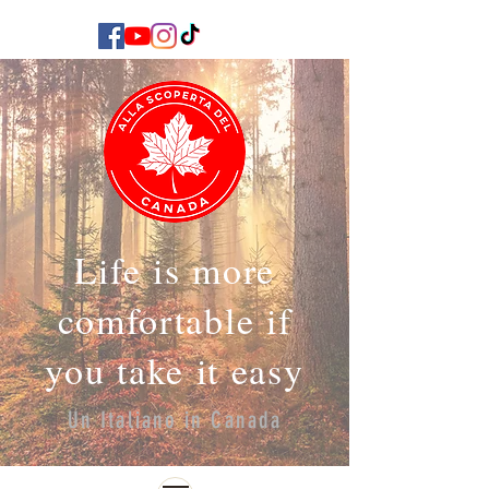
Life is more
comfortable if
you take it easy
Un Italiano in Canada