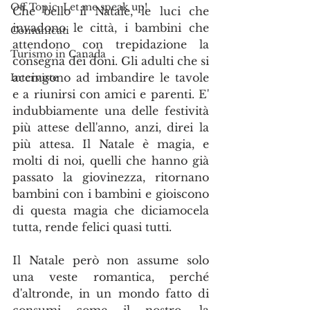
Off Topic. Let me speak up!
Che bello il Natale, le luci che 
invadono le città, i bambini che 
Comunicati
attendono con trepidazione la 
Turismo in Canada
consegna dei doni. Gli adulti che si 
accingono ad imbandire le tavole 
Interviste
e a riunirsi con amici e parenti. E' 
indubbiamente una delle festività 
più attese dell'anno, anzi, direi la 
più attesa. Il Natale è magia, e 
molti di noi, quelli che hanno già 
passato la giovinezza, ritornano 
bambini con i bambini e gioiscono 
di questa magia che diciamocela 
tutta, rende felici quasi tutti.
Il Natale però non assume solo 
una veste romantica, perché 
d'altronde, in un mondo fatto di 
consumi come il nostro, la 