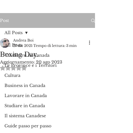
Post
All Posts
Andrea Boi
All Posts
27 dic 2021
Tempo di lettura: 3 min
Boxing Day.
Trasferirsi in Canada
Aggiornamento:
20 ago 2023
Le Province e i Territori
Valutazione NaN stelle su 5.
Cultura
Business in Canada
Lavorare in Canada
Studiare in Canada
Il sistema Canadese
Guide passo per passo