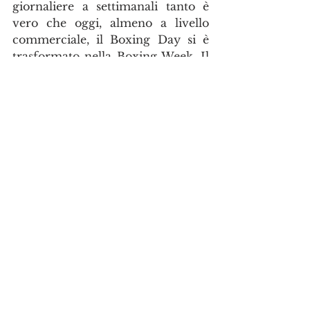
giornaliere a settimanali tanto è 
vero che oggi, almeno a livello 
commerciale, il Boxing Day si è 
trasformato nella Boxing Week. Il 
Boxing Day, almeno in alcuni 
paesi, si propone non soltanto 
come la corsa agli acquisti ma 
diventa anche occasione per 
festeggiamenti ed iniziative di 
diverso tipo. Nelle Bahamas ad 
esempio si celebra il 
Junkanoo, un 
festival in costume che si prolunga 
fino alla fine dell'anno. In Nuova 
Zelanda in Australia e nel Regno 
Unito il Boxing Day diventa la 
giornata dedicata anche allo sport. 
In particolare in UK è ancora in 
uso uscire per la caccia alla volpe. 
Come di consueto non esitate a 