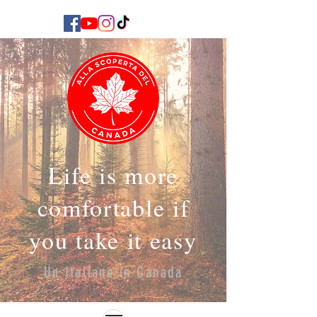
Life is more
comfortable if
you take it easy
Un Italiano in Canada