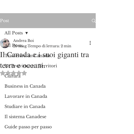
Post
All Posts
Andrea Boi
All Posts
29 mag
Tempo di lettura: 2 min
Il Canada e i suoi giganti tra
Trasferirsi in Canada
terra e oceani.
Le Province e i Territori
Valutazione NaN stelle su 5.
Cultura
Business in Canada
Lavorare in Canada
Studiare in Canada
Il sistema Canadese
Guide passo per passo