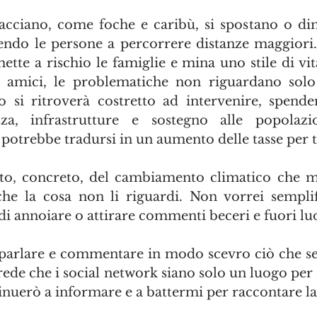
acciano, come foche e caribù, si spostano o di
ndo le persone a percorrere distanze maggiori.
ette a rischio le famiglie e mina uno stile di vit
i amici, le problematiche non riguardano solo 
o si ritroverà costretto ad intervenire, spende
zza, infrastrutture e sostegno alle popolazio
otrebbe tradursi in un aumento delle tasse per t
tto, concreto, del cambiamento climatico che m
e la cosa non li riguardi. Non vorrei semplifi
di annoiare o attirare commenti beceri e fuori lu
 parlare e commentare in modo scevro ciò che sen
crede che i social network siano solo un luogo per e
ntinuerò a informare e a battermi per raccontare la