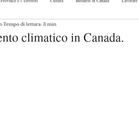
Province e i Territori
Cultura
Business in Canada
Lavorare 
n
Tempo di lettura: 3 min
nadese
Guide passo per passo
Off Topic. Let me speak up!
Co
to climatico in Canada.
telle su 5.