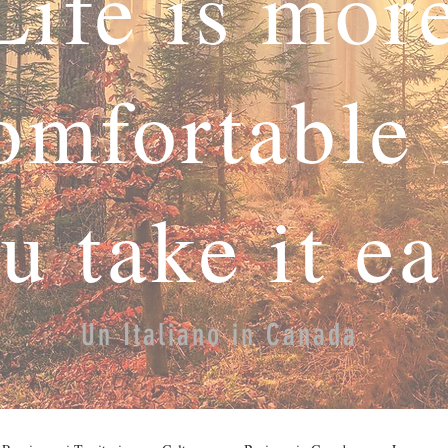
Life is mor
omfortable 
u take it e
Un Italiano in Canada