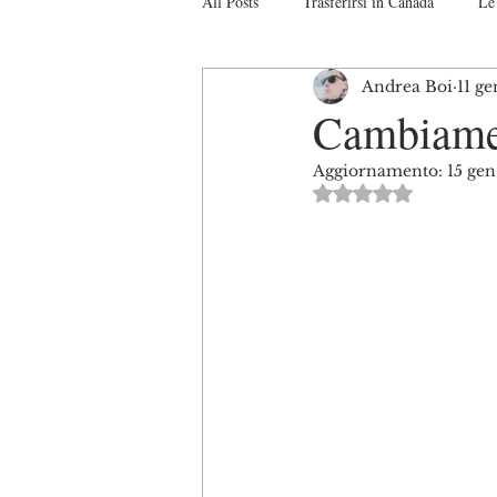
All Posts
Trasferirsi in Canada
Le 
Andrea Boi
11 ge
Studiare in Canada
Il sistema Ca
Cambiamen
Aggiornamento:
15 gen
Turismo in Canada
Interviste
Valutazione NaN s