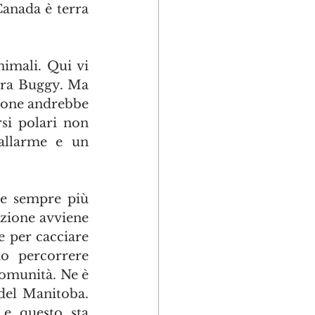
Canada è terra 
imali. Qui vi 
dra Buggy. Ma 
ione andrebbe 
si polari non 
allarme e un 
ze sempre più 
zione avviene 
 per cacciare 
o percorrere 
comunità. Ne è 
del Manitoba. 
e questo sta 