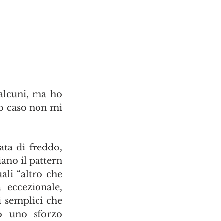
alcuni, ma ho 
o caso non mi 
ta di freddo, 
no il pattern 
li “altro che 
eccezionale, 
 semplici che 
 uno sforzo 