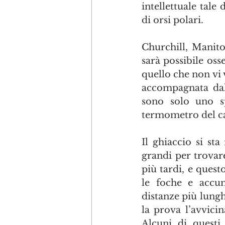
intellettuale tale
di orsi polari.
Churchill, Manito
sarà possibile oss
quello che non vi 
accompagnata dall
sono solo uno s
termometro del c
Il ghiaccio si st
grandi per trovare
più tardi, e ques
le foche e accum
distanze più lungh
la prova l’avvici
Alcuni di questi