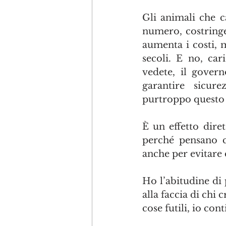
Gli animali che c
numero, costringe
aumenta i costi, m
secoli. E no, car
vedete, il govern
garantire sicure
purtroppo questo p
È un effetto dire
perché pensano ch
anche per evitare 
Ho l’abitudine di
alla faccia di chi 
cose futili, io co