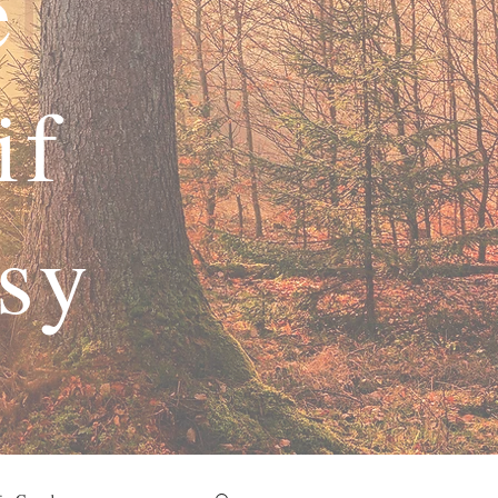
e
if
asy