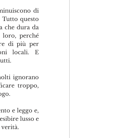
minuiscono di 
 Tutto questo 
a che dura da 
loro, perché 
re di più per 
ni locali. E 
utti.
olti ignorano 
care troppo, 
ogo.
to e leggo e, 
sibire lusso e 
 verità.