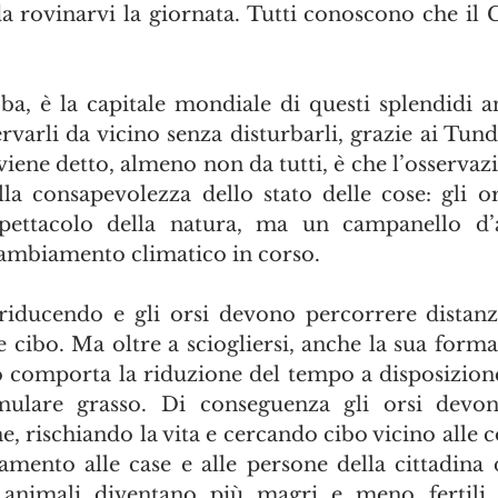
 da rovinarvi la giornata. Tutti conoscono che il 
ba, è la capitale mondiale di questi splendidi an
ervarli da vicino senza disturbarli, grazie ai Tun
viene detto, almeno non da tutti, è che l’osservaz
a consapevolezza dello stato delle cose: gli or
pettacolo della natura, ma un campanello d’
ambiamento climatico in corso.
a riducendo e gli orsi devono percorrere distan
 cibo. Ma oltre a sciogliersi, anche la sua forma
to comporta la riduzione del tempo a disposizione
ulare grasso. Di conseguenza gli orsi devon
e, rischiando la vita e cercando cibo vicino alle 
namento alle case e alle persone della cittadina 
 animali diventano più magri e meno fertili, 