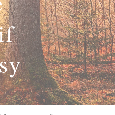
e
if
asy