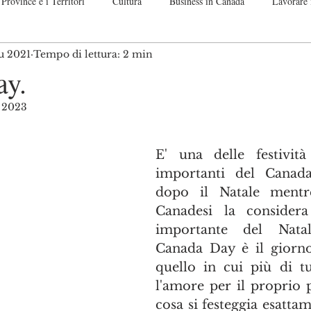
Province e i Territori
Cultura
Business in Canada
Lavorare 
iu 2021
Tempo di lettura: 2 min
nadese
Guide passo per passo
Off Topic. Let me speak up!
Co
ay.
o 2023
telle su 5.
E' una delle festività 
importanti del Canada
dopo il Natale mentre
Canadesi la considera
importante del Natale
Canada Day è il giorno 
quello in cui più di tut
l'amore per il proprio 
cosa si festeggia esatta