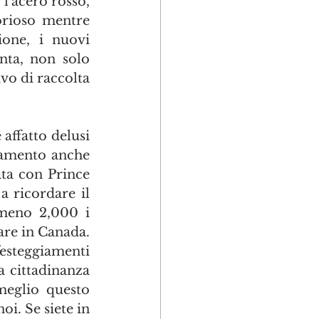
'acero rosso, 
rioso mentre 
one, i nuovi 
nta, non solo 
o di raccolta 
ffatto delusi 
iamento anche 
ta con Prince 
 ricordare il 
lmeno 2,000 i 
re in Canada. 
esteggiamenti 
a cittadinanza 
meglio questo 
i. Se siete in 