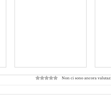
Valutazione 0 stelle su 5.
Non ci sono ancora valutaz
Winnipeg e i suoi contrasti.