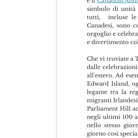
e il 
Canadian Ant
simbolo di unità
tutti,  incluse l
Canadesi, sono co
orgoglio e celebra
e divertimento col
Che vi troviate a 
dalle celebrazion
all'estero. Ad es
Edward Island, og
legame tra la reg
migranti Irlandesi
Parliament Hill ad
negli ultimi 100 a
nello stesso gior
giorno così special