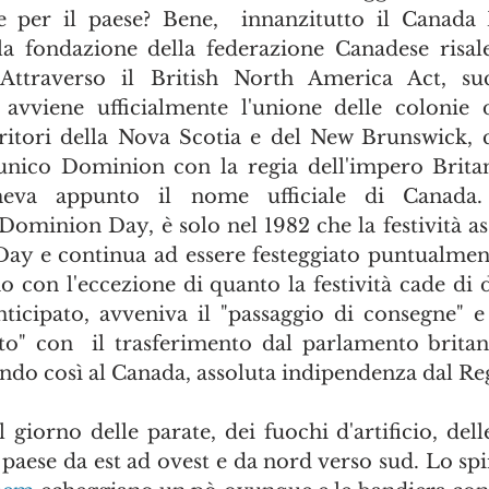
 per il paese? Bene,  innanzitutto il Canada D
lla fondazione della federazione Canadese risal
 Attraverso il British North America Act, suc
 avviene ufficialmente l'unione delle colonie 
ritori della Nova Scotia e del New Brunswick, 
unico Dominion con la regia dell'impero Britan
va appunto il nome ufficiale di Canada. I
ominion Day, è solo nel 1982 che la festività ass
y e continua ad essere festeggiato puntualment
o con l'eccezione di quanto la festività cade di 
ticipato, avveniva il "passaggio di consegne" e i
to" con  il trasferimento dal parlamento britan
ndo così al Canada, assoluta indipendenza dal Re
 giorno delle parate, dei fuochi d'artificio, dell
paese da est ad ovest e da nord verso sud. Lo spir