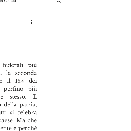
in Canada
municati
federali più 
, la seconda 
 il 15% dei 
 perfino più 
 stesso. Il 
della patria, 
ti si celebra 
paese. Ma che 
mente e perché 