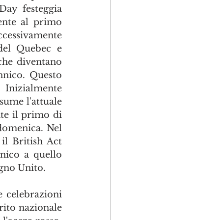
ay festeggia 
ente al primo 
cessivamente 
del Quebec e 
che diventano 
nico. Questo 
nizialmente 
ume l'attuale 
e il primo di 
domenica. Nel 
l British Act 
nico a quello 
gno Unito.
e celebrazioni 
ito nazionale 