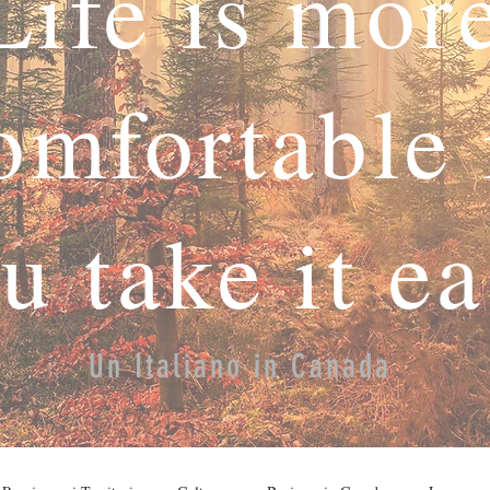
Life is mor
omfortable 
u take it e
Un Italiano in Canada