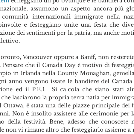
hem
 echeggiano un pò ovunque e le bandiera con l
 nazionale, assumono un aspetto ancora più glo
e comunità internazionali immigrate nella nazi
involte e festeggiano unite una festa che dive
zione dei sentimenti per la patria, ma anche motiv
lettivo. 
Toronto, Vancouver oppure a Banff, non resterete a
i. Pensate che il Canada Day è motivo di festegg
empio in Irlanda nella County Monaghan, gemella
ni anno vengono issate le bandiere del Canada a
ione ed il P.E.I.  Si calcola che siano stati a
 che lasciarono la propria terra natia per immigra
 Ottawa, è stata una delle piazze principale dei f
nni. Non è insolito assistere alle cerimonie per l
no della festività. Bene, adesso che conoscete 
e non vi rimane altro che festeggiarlo assieme a no