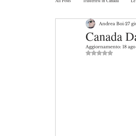
All Posts
Trasferirsi in Canada
Le 
Andrea Boi
27 g
Studiare in Canada
Il sistema Ca
Canada D
Aggiornamento:
18 ag
Turismo in Canada
Interviste
Valutazione NaN s