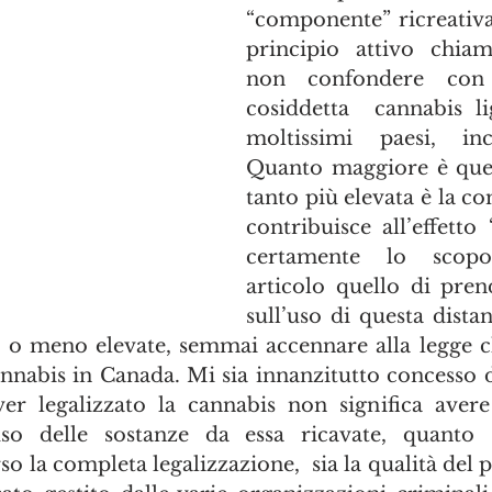
“componente” ricreativa
principio attivo chia
non confondere con
cosiddetta  cannabis lig
moltissimi paesi, inclu
Quanto maggiore è quest
tanto più elevata è la c
contribuisce all’effetto
certamente lo scopo
articolo quello di prend
sull’uso di questa dista
ù o meno elevate, semmai accennare alla legge che
nabis in Canada. Mi sia innanzitutto concesso di
ver legalizzato la cannabis non significa aver
’uso delle sostanze da essa ricavate, quanto
so la completa legalizzazione,  sia la qualità del p