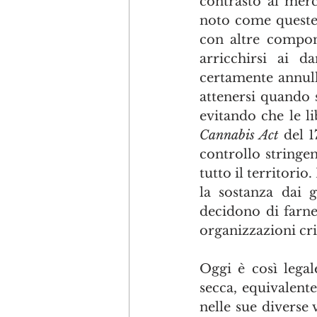
contrasto al merc
noto come queste 
con altre compon
arricchirsi ai da
certamente annull
attenersi quando s
Cannabis Act
 del 
controllo stringen
tutto il territorio
la sostanza dai g
decidono di farne
organizzazioni cri
Oggi è così legal
secca, equivalent
nelle sue diverse v