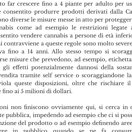
to far crescere fino a 4 piante per adulto per us
e consentito produrre prodotti derivati dalla C
no diverse le misure messe in atto per proteggere 
bis come ad esempio le restrizioni legate al
entito vendere cannabis a persone di età inferior
hi contravviene a queste regole sono molto severe
a fino a 14 anni. Allo stesso tempo si scoraggi
rse misure che prevedono, ad esempio, etichettat
ti gli effetti potenzialmente dannosi della sosta
ndita tramite self service o scoraggiandone la
iola queste disposizioni, oltre che rischiare il
fino ai 5 milioni di dollari.
oni non finiscono ovviamente qui, si cerca in 
te pubblica, impedendo ad esempio che ci si possa
nzione del prodotto o ad esempio definendo aree 
ere in pubblico quando se ne fa consum