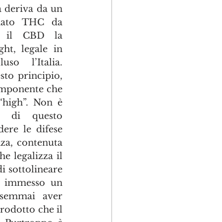
 deriva da un 
mato THC da 
 il CBD la 
ht, legale in 
so l’Italia. 
o principio, 
omponente che 
 “high”. Non è 
 di questo 
ere le difese 
nza, contenuta 
 legalizza il 
 sottolineare 
e immesso un 
 semmai aver 
rodotto che il 