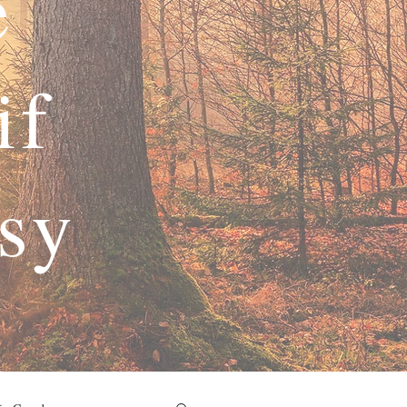
e
if
asy