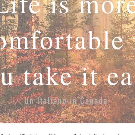
Life is mor
omfortable 
u take it e
Un Italiano in Canada