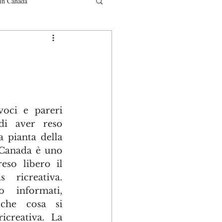
in Canada
municati
oci e pareri 
di aver reso 
 pianta della 
 Canada è uno 
so libero il 
ricreativa. 
 informati, 
che cosa si 
creativa. La 