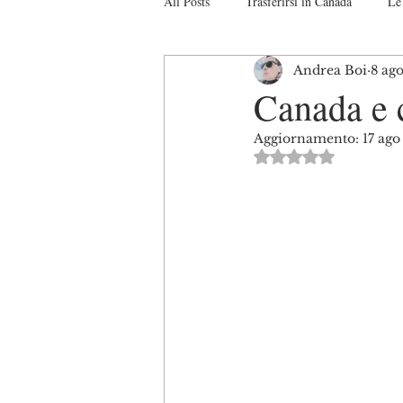
All Posts
Trasferirsi in Canada
Le 
Andrea Boi
8 ag
Studiare in Canada
Il sistema Ca
Canada e 
Aggiornamento:
17 ag
Turismo in Canada
Interviste
Valutazione NaN s