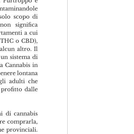
. Purtroppo è 
ontaminandole 
olo scopo di 
on significa 
tamenti a cui 
 (THC o CBD), 
evitando che le libertà di qualcuno possano nuocere quelle di qualcun altro. Il 
un sistema di 
a Cannabis in 
tenere lontana 
li adulti che 
rofitto dalle 
 di cannabis 
re comprarla, 
e provinciali. 