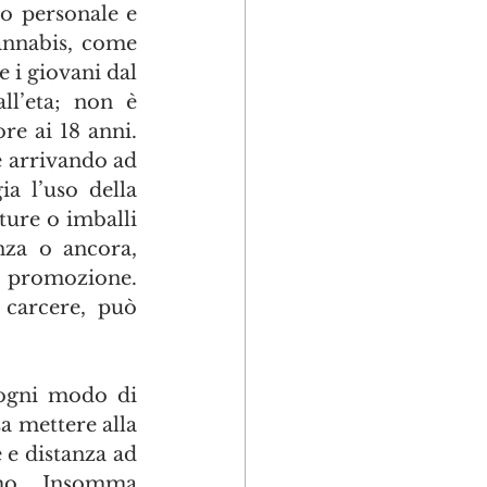
o personale e 
annabis, come 
i giovani dal 
l’eta; non è 
e ai 18 anni. 
 arrivando ad 
a l’uso della 
ure o imballi 
nza o ancora, 
 promozione. 
 carcere, può 
ogni modo di 
 mettere alla 
e distanza ad 
o. Insomma 