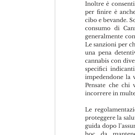
Inoltre è consenti
per finire è anch
cibo e bevande. So
consumo di Canna
generalmente cons
Le sanzioni per c
una pena detentiv
cannabis con dive
specifici indican
impedendone la ve
Pensate che chi v
incorrere in multe 
Le regolamentazi
proteggere la salu
guida dopo l’assu
hoc da manten