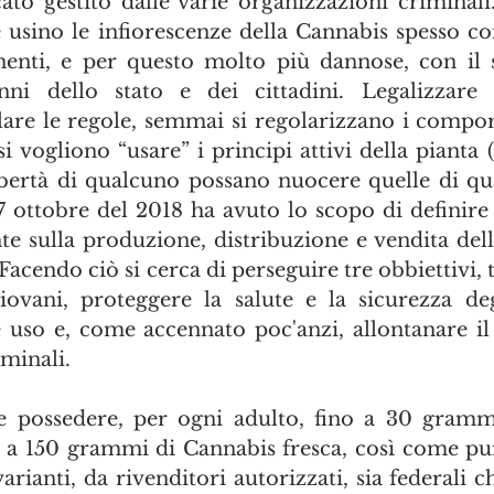
ato gestito dalle varie organizzazioni criminali
usino le infiorescenze della Cannabis spesso c
enti, e per questo molto più dannose, con il s
nni dello stato e dei cittadini. Legalizzare n
are le regole, semmai si regolarizzano i compor
i vogliono “usare” i principi attivi della pianta
17 ottobre del 2018 ha avuto lo scopo di definire 
te sulla produzione, distribuzione e vendita dell
. Facendo ciò si cerca di perseguire tre obbiettivi, 
iovani, proteggere la salute e la sicurezza deg
 uso e, come accennato poc'anzi, allontanare il p
minali.
e possedere, per ogni adulto, fino a 30 grammi
e a 150 grammi di Cannabis fresca, così come pu
arianti, da rivenditori autorizzati, sia federali ch