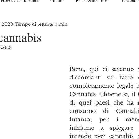
Province e i Territori
Cultura
Business in Canada
Lavorare 
o 2020
Tempo di lettura: 4 min
nadese
Guide passo per passo
Off Topic. Let me speak up!
Co
cannabis
o 2023
telle su 5.
Bene, qui ci saranno v
discordanti sul fatto 
completamente legale la
Cannabis. Ebbene si, il
di quei paesi che ha re
consumo di Cannabis 
Intanto, per i meno
iniziamo a spiegare 
intende per cannabis ri