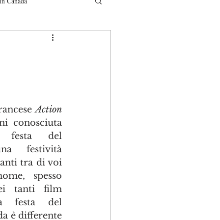
in Canada
municati
francese 
Action 
ani conosciuta 
esta del 
a festività 
nti tra di voi 
ome, spesso 
i tanti film 
a festa del 
 è differente 