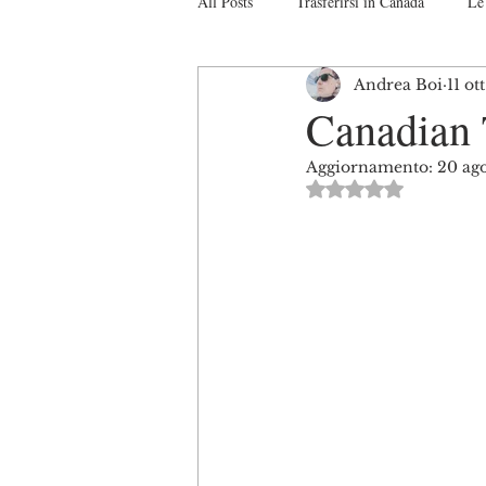
All Posts
Trasferirsi in Canada
Le 
Andrea Boi
11 ot
Studiare in Canada
Il sistema Ca
Canadian 
Aggiornamento:
20 ag
Turismo in Canada
Interviste
Valutazione NaN s