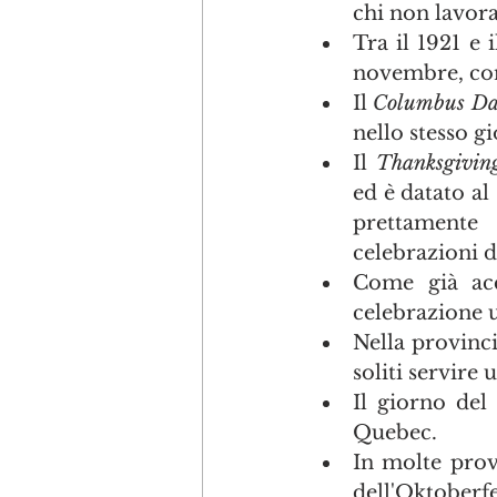
chi non lavora
Tra il 1921 e 
novembre, co
Il 
Columbus D
nello stesso gi
Il 
Thanksgivin
ed è datato al
prettamente 
celebrazioni d
Come già acc
celebrazione u
Nella provinci
soliti servire 
Il giorno del
Quebec.
In molte provi
dell'Oktoberfe