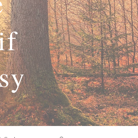
e
if
asy