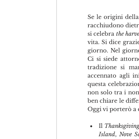
Se le origini del
racchiudono dietro 
si celebra 
the harve
vita. Si dice grazi
giorno. Nel giorn
Ci si siede attor
tradizione si ma
accennato agli in
questa celebrazio
non solo tra i non
ben chiare le diffe
Oggi vi porterò a 
Il 
Thanksgivin
Island
, 
Nove Sc