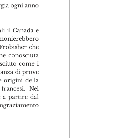
ggia ogni anno 
li il Canada e 
imonierebbero 
Frobisher che 
one conosciuta 
con il nome di passaggio a nord-ovest in quello che è oggi conosciuto come i 
anza di prove 
origini della 
francesi. Nel 
a partire dal 
ngraziamento 