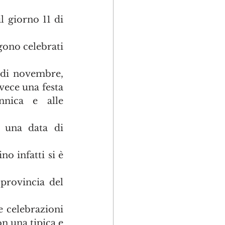
l giorno 11 di 
ono celebrati 
 di novembre, 
ece una festa 
nnica e alle 
 una data di 
no infatti si è 
provincia del 
 celebrazioni 
on una tipica e 