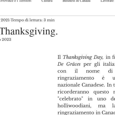
Province e i Territori
Cultura
Business in Canada
Lavorare 
t 2021
Tempo di lettura: 3 min
nadese
Guide passo per passo
Off Topic. Let me speak up!
Co
Thanksgiving.
o 2023
telle su 5.
Il 
Thanksgiving Day,
 in 
De Grâces 
per gli itali
con il nome di f
ringraziamento è un
nazionale Canadese. In ta
ricorderanno questo n
"celebrato" in uno de
holliwoodiani, ma l
ringraziamento in Canada