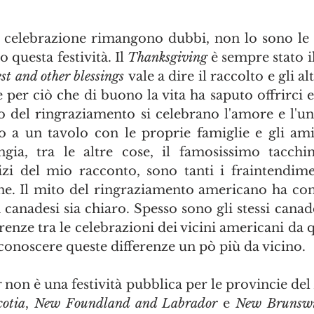
la celebrazione rimangono dubbi, non lo sono le r
questa festività. Il 
Thanksgiving
 è sempre stato il
st and other blessings 
vale a dire il raccolto e gli alt
e per ciò che di buono la vita ha saputo offrirci e 
o del ringraziamento si celebrano l'amore e l'uni
no a un tavolo con le proprie famiglie e gli am
ngia, tra le altre cose, il famosissimo tacchi
izi del mio racconto, sono tanti i fraintendime
ne. Il mito del ringraziamento americano ha conf
 canadesi sia chiaro. Spesso sono gli stessi canad
renze tra le celebrazioni dei vicini americani da q
conoscere queste differenze un pò più da vicino. 
g
 non è una festività pubblica per le provincie del 
otia
, 
New Foundland and Labrador
 e 
New Brunsw