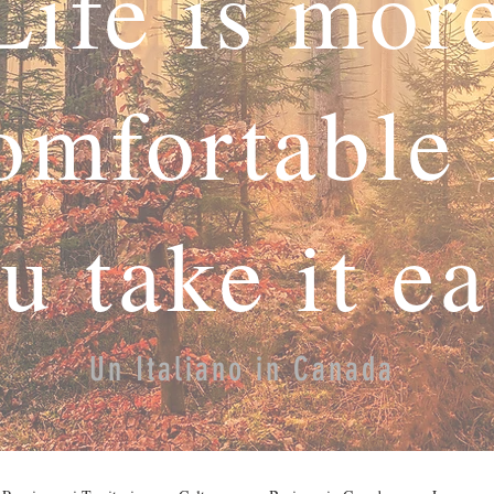
Life is mor
omfortable 
u take it e
Un Italiano in Canada