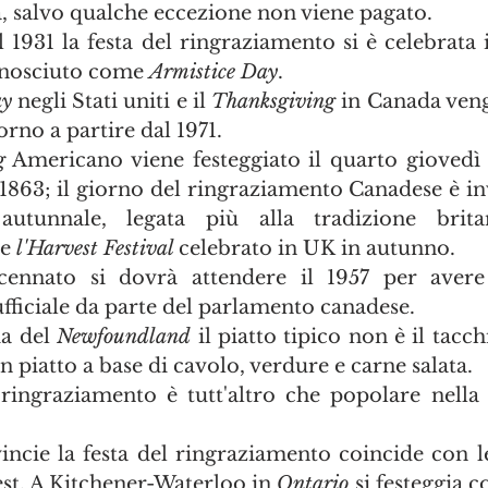
, salvo qualche eccezione non viene pagato. 
il 1931 la festa del ringraziamento si è celebrata i
nosciuto come 
Armistice Day
.
ay
 negli Stati uniti e il 
Thanksgiving
 in Canada veng
orno a partire dal 1971.
g
 Americano viene festeggiato il quarto giovedì
 1863; il giorno del ringraziamento Canadese è inv
autunnale, legata più alla tradizione brita
e 
l'Harvest Festival 
celebrato in UK in autunno.
ennato si dovrà attendere il 1957 per avere
fficiale da parte del parlamento canadese.
a del 
Newfoundland
 il piatto tipico non è il tacchi
un piatto a base di cavolo, verdure e carne salata.
 ringraziamento è tutt'altro che popolare nella 
ncie la festa del ringraziamento coincide con le
st. A Kitchener-Waterloo in 
Ontario
 si festeggia c