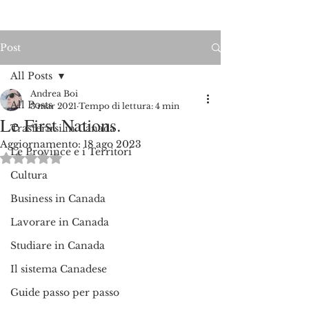
Post
All Posts
Andrea Boi
All Posts
3 mar 2021
Tempo di lettura: 4 min
Le First Nations.
Trasferirsi in Canada
Aggiornamento:
18 ago 2023
Le Province e i Territori
Valutazione NaN stelle su 5.
Cultura
Business in Canada
Lavorare in Canada
Studiare in Canada
Il sistema Canadese
Guide passo per passo