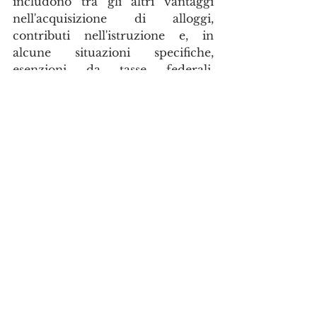
includono tra gli altri vantaggi 
nell'acquisizione di alloggi, 
contributi nell'istruzione e, in 
alcune situazioni specifiche, 
esenzioni da tasse federali, 
provinciali e territoriali. Vi invito a 
cliccare su questa mappa 
interattiva per avere ulteriori 
ragguagli in merito a dove trovare 
le 
First Nations
.
Esistono degli aneddoti a dir poco 