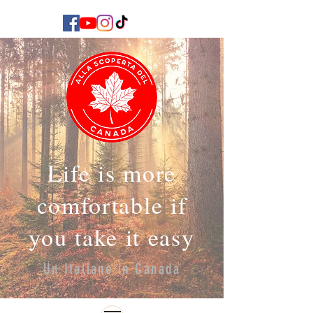
Life is more
comfortable if
you take it easy
Un Italiano in Canada