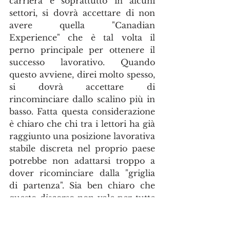
carriera e soprattutto in alcuni 
settori, si dovrà accettare di non 
avere quella "Canadian 
Experience" che è tal volta il 
perno principale per ottenere il 
successo lavorativo. Quando 
questo avviene, direi molto spesso, 
si dovrà accettare di 
rincominciare dallo scalino più in 
basso. Fatta questa considerazione 
è chiaro che chi tra i lettori ha già 
raggiunto una posizione lavorativa 
stabile discreta nel proprio paese 
potrebbe non adattarsi troppo a 
dover ricominciare dalla "griglia 
di partenza". Sia ben chiaro che 
questo discorso non vale per tutte 
le professioni e a volte chi si 
trasferisce è perché ha già trovato 