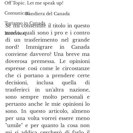
Off Topic. Let me speak up!
Comunicati
Bandiera del Canada
Turismo in Canada
Se mi consentite il titolo in questo 
modo: quali sono i pro e i contro 
Interviste
di un trasferimento nel grande 
nord? Immigrare in Canada 
conviene davvero? Una breve ma 
doverosa premessa. Le opinioni 
espresse così come le circostanze 
che ci portano a prendere certe 
decisioni, inclusa quella di 
trasferirci in un'altra nazione, 
sono sempre molto personali e 
pertanto anche le mie opinioni lo 
sono. In questo articolo, almeno 
per una volta vorrei essere meno 
"umile" e per quanto la cosa non 
mi si addica cercherò di farlo il 