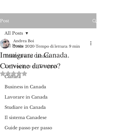
Post
All Posts
Andrea Boi
All Posts
2 mar 2020
Tempo di lettura: 9 min
Immigrare in Canada.
Trasferirsi in Canada
Conviene davvero?
Le Province e i Territori
Valutazione NaN stelle su 5.
Cultura
Business in Canada
Lavorare in Canada
Studiare in Canada
Il sistema Canadese
Guide passo per passo