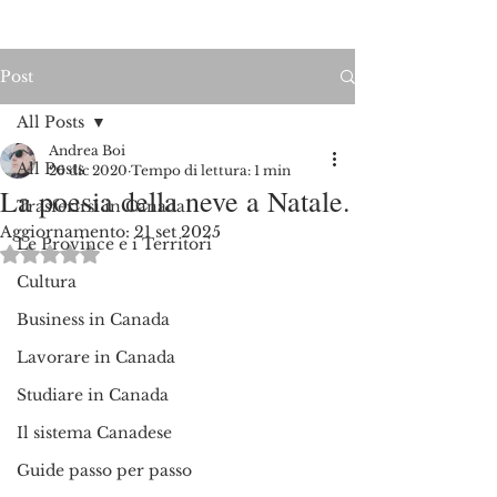
Post
All Posts
Andrea Boi
All Posts
26 dic 2020
Tempo di lettura: 1 min
La poesia della neve a Natale.
Trasferirsi in Canada
Aggiornamento:
21 set 2025
Le Province e i Territori
Valutazione NaN stelle su 5.
Cultura
Business in Canada
Lavorare in Canada
Studiare in Canada
Il sistema Canadese
Guide passo per passo