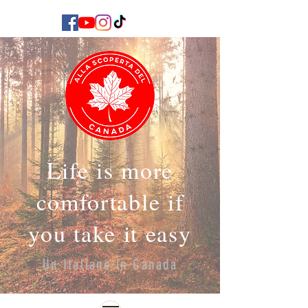
Life is more
comfortable if
you take it easy
Un Italiano in Canada