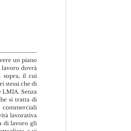
avere un piano 
n lavoro dovrà 
sopra, il cui 
 stessi che di 
e LMIA. Senza 
e si tratta di 
i commerciali 
ità lavorativa 
 di lavoro gli 