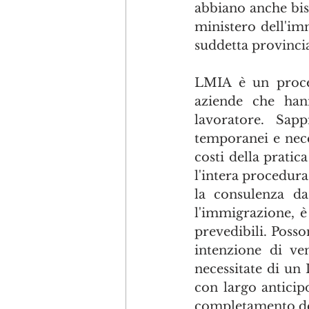
abbiano anche bi
ministero dell'im
suddetta provinci
LMIA è un proces
aziende che han
lavoratore. Sap
temporanei e nece
costi della pratica
l'intera procedura
la consulenza da
l'immigrazione, è
prevedibili. Posso
intenzione di ve
necessitate di un
con largo anticip
completamento del