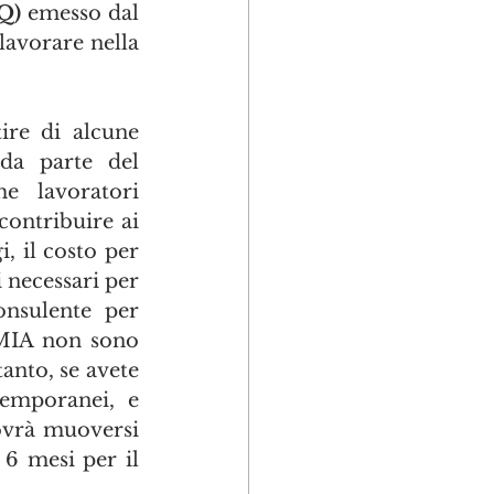
Q) 
emesso dal 
avorare nella 
re di alcune 
a parte del 
 lavoratori 
ontribuire ai 
, il costo per 
 necessari per 
nsulente per 
MIA non sono 
nto, se avete 
emporanei, e 
ovrà muoversi 
6 mesi per il 