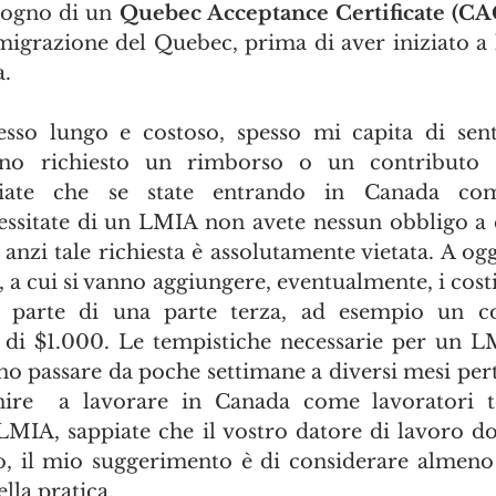
sogno di un 
Quebec Acceptance Certificate (CA
migrazione del Quebec, prima di aver iniziato a l
a.
so lungo e costoso, spesso mi capita di senti
no richiesto un rimborso o un contributo d
piate che se state entrando in Canada come
ssitate di un LMIA non avete nessun obbligo a c
 anzi tale richiesta è assolutamente vietata. A oggi
, a cui si vanno aggiungere, eventualmente, i costi
 parte di una parte terza, ad esempio un co
 di $1.000. Le tempistiche necessarie per un L
no passare da poche settimane a diversi mesi perta
nire  a lavorare in Canada come lavoratori t
 LMIA, sappiate che il vostro datore di lavoro d
o, il mio suggerimento è di considerare almeno 
la pratica. 