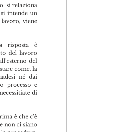
  si relaziona 
si intende un 
lavoro, viene 
 risposta è 
to del lavoro 
ll'esterno del 
tare come, la 
forza lavoro richiesta, non è ottenibile né attingendo dai Canadesi né dai 
o processo e 
cessitiate di 
ima è che c'è 
 non ci siano 