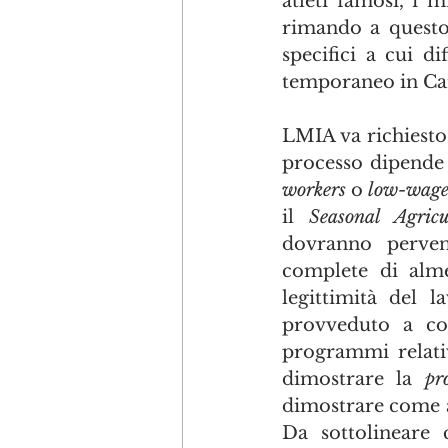
atleti famosi, i mi
rimando a questo
specifici a cui d
temporaneo in Ca
LMIA va richiesto 
processo dipende
workers
 o
 low-wage
il 
Seasonal Agric
dovranno perveni
complete di alme
legittimità del l
provveduto a co
programmi relativ
dimostrare la 
pr
dimostrare come ab
Da sottolineare 