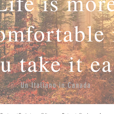
Life is mor
omfortable 
u take it e
Un Italiano in Canada