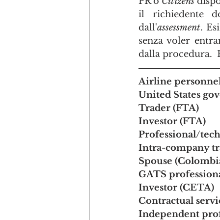
PR o 
Citizens
 disp
il richiedente 
dall'
assessment
. Es
senza voler entra
dalla procedura.  
Airline personnel
United States go
Trader (FTA)
Investor (FTA)	
Investor (CETA)
Contractual serv
Independent prof