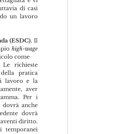
ttagliata e vi 
ttavia di casi 
ndo un lavoro 
da (ESDC). 
Il 
pio 
high-wage 
ricolo come
 Le richieste 
ella pratica 
 lavoro e la 
iamente, aver 
amma. Per i 
i dovrà anche 
edente dovrà 
venti diritto. 
i temporanei 