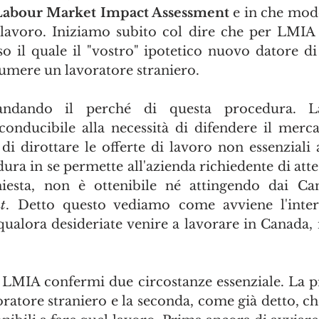
Labour Market Impact Assessment 
e in che modo
 lavoro. Iniziamo subito col dire che per LMIA 
o il quale il "vostro" ipotetico nuovo datore di 
sumere un lavoratore straniero.
ndando il perché di questa procedura. La
onducibile alla necessità di difendere il merca
di dirottare le offerte di lavoro non essenziali a
ra in se permette all'azienda richiedente di attes
t
. Detto questo vediamo come avviene l'inter
ualora desideriate venire a lavorare in Canada, ne
LMIA confermi due circostanze essenziale. La pr
ratore straniero e la seconda, come già detto, che