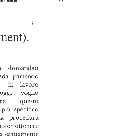
in Canada
municati
ment).
e domandati 
da partendo  
a di lavoro 
ggi voglio 
ire questo 
iù specifico 
 procedura  
poter ottenere 
a esattamente 