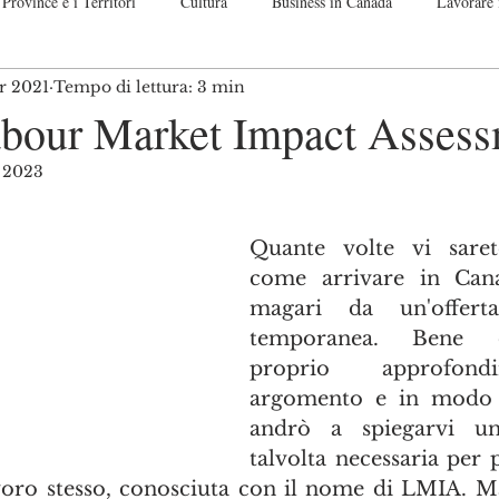
Province e i Territori
Cultura
Business in Canada
Lavorare 
r 2021
Tempo di lettura: 3 min
nadese
Guide passo per passo
Off Topic. Let me speak up!
Co
our Market Impact Assess
o 2023
telle su 5.
Quante volte vi saret
come arrivare in Cana
magari da un'offert
temporanea. Bene o
proprio approfond
argomento e in modo p
andrò a spiegarvi una
talvolta necessaria per 
voro stesso, conosciuta con il nome di LMIA. M