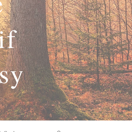
e
if
asy