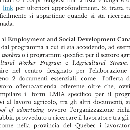
litari o i corpi religiosi ma la lista è lunga e de
 
link
 per ulteriori approfondimenti. Si tratta tu
ifficilmente si appartiene quando si sta ricerca
nada.
al 
Employment and Social Development Cana
 dal programma a cui si sta accedendo, ad esem
 workers
 o i programmi specifici per il settore ag
ultural Worker Program
 e l'
Agricultural Stream
.
re nel centro designato per l'elaborazione d
no 2 documenti essenziali, come  l'offerta di
avoro offerto/azienda offerente oltre che, ovv
mpilare il form LMIA specifico per il progr
i al lavoro agricolo, tra gli altri documenti, s
oof of advertising
 ovvero l'organizzazione richi
bia provveduto a ricercare il lavoratore tra gli a
come nella provincia del Quebec i lavorator