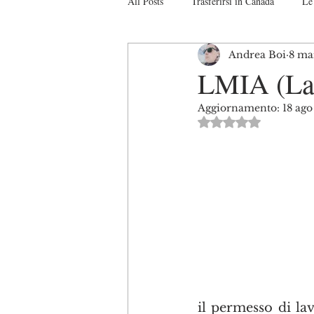
All Posts
Trasferirsi in Canada
Le 
Andrea Boi
8 ma
Studiare in Canada
Il sistema Ca
LMIA (Lab
Aggiornamento:
18 ag
Turismo in Canada
Interviste
Valutazione NaN s
il permesso di la