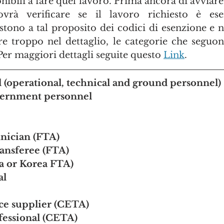
onibili a fare quel lavoro. Prima ancora di avviare
dovrà verificare se il lavoro richiesto è e
istono a tal proposito dei codici di esenzione e ne
re troppo nel dettaglio, le categorie che seguon
Per maggiori dettagli seguite questo 
Link
.
 (operational, technical and ground personnel)
vernment personnel
Professional/technician (FTA)	
Intra-company transferee (FTA)	
Spouse (Colombia or Korea FTA)	
GATS professional	
ice supplier (CETA)
essional (CETA)