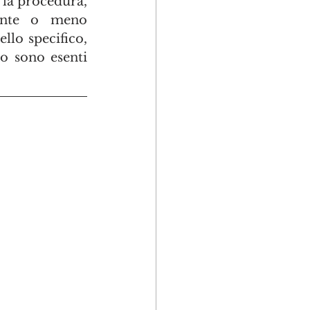
 la procedura, 
sente o meno 
llo specifico, 
o sono esenti 