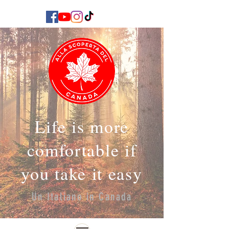
Life is more
comfortable if
you take it easy
Un Italiano in Canada