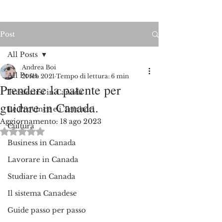
Post
All Posts
Andrea Boi
All Posts
21 feb 2021
Tempo di lettura: 6 min
Prendere la patente per
Trasferirsi in Canada
guidare in Canada.
Le Province e i Territori
Aggiornamento:
18 ago 2023
Cultura
Valutazione NaN stelle su 5.
Business in Canada
Lavorare in Canada
Studiare in Canada
Il sistema Canadese
Guide passo per passo