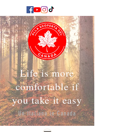
Life is more
comfortable if
you take it easy
Un Italiano in Canada