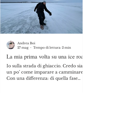
Andrea Boi
27 mag
Tempo di lettura: 2 min
La mia prima volta su una ice road.
Io sulla strada di ghiaccio. Credo sia
un po’ come imparare a camminare.
Con una differenza: di quella fase
della nostra vita non conserviamo
ricordi. Questa invece ti resta dentro.
La mia prima ice road è stata nei
Northwest Territories, attraversando la
strada che da Yellowknife porta a
Dettah, piccola comunità First Nation